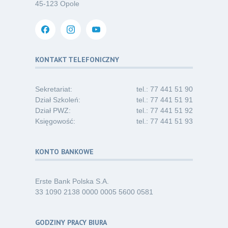
Oferta pracy – pielęgniarka/pielęgniarz
03
45-123 Opole
w opiece długoterminowej (Nysa)
07.26
Kategoria:
Ogłoszenia
Dni Otwarte dla studentów
30
i absolwentów pielęgniarstwa
KONTAKT TELEFONICZNY
06.26
Kategoria:
Komunikaty
Sekretariat:
tel.: 77 441 51 90
Dział Szkoleń:
tel.: 77 441 51 91
Dział PWZ:
tel.: 77 441 51 92
Księgowość:
tel.: 77 441 51 93
KONTO BANKOWE
Erste Bank Polska S.A.
33 1090 2138 0000 0005 5600 0581
GODZINY PRACY BIURA