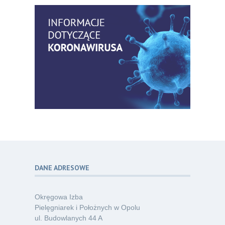
praktyki – aktualny konsensus ekspertów
07.26
w dostępie naczyniowym
Kategoria:
Szkolenia
Zaproszenie na Ogólnopolską
06
Konferencję Naukową „Terminologia
07.26
w pielęgniarstwie – komunikacja,
standaryzacja, praktyka”
Kategoria:
Konferencje
Bez strachu, z wiedzą – jak położna
06
może inspirować kobiety do świadomej
07.26
ochrony przed KZM?
Kategoria:
Podcasty
DANE ADRESOWE
Poza sezonem, poza schematem –
06
o nowym spojrzeniu na profilaktykę
07.26
chorób odkleszczowych
Okręgowa Izba
Kategoria:
Podcasty
Pielęgniarek i Położnych w Opolu
ul. Budowlanych 44 A