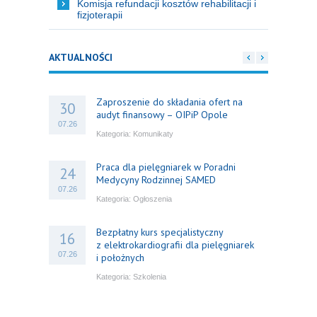
Komisja refundacji kosztów rehabilitacji i
fizjoterapii
AKTUALNOŚCI
Zaproszenie do składania ofert na
30
audyt finansowy – OIPiP Opole
07.26
Kategoria:
Komunikaty
Praca dla pielęgniarek w Poradni
24
Medycyny Rodzinnej SAMED
07.26
Kategoria:
Ogłoszenia
Bezpłatny kurs specjalistyczny
16
z elektrokardiografii dla pielęgniarek
07.26
i położnych
Kategoria:
Szkolenia
Bezpłatny webinar: Od wytycznych do
14