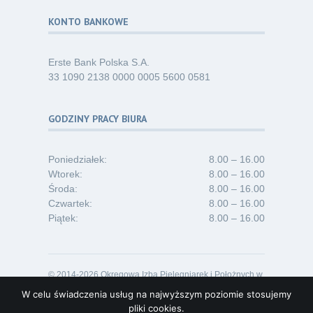
KONTO BANKOWE
Erste Bank Polska S.A.
33 1090 2138 0000 0005 5600 0581
GODZINY PRACY BIURA
Poniedziałek:
8.00 – 16.00
Wtorek:
8.00 – 16.00
Środa:
8.00 – 16.00
Czwartek:
8.00 – 16.00
Piątek:
8.00 – 16.00
© 2014-2026 Okręgowa Izba Pielęgniarek i Położnych w
Opolu
W celu świadczenia usług na najwyższym poziomie stosujemy
Projekt i realizacja:
Lideon.pl
pliki cookies.