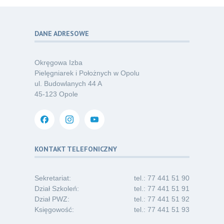
Kategoria:
Podcasty
DANE ADRESOWE
Poza sezonem, poza schematem –
06
o nowym spojrzeniu na profilaktykę
07.26
chorób odkleszczowych
Okręgowa Izba
Kategoria:
Podcasty
Pielęgniarek i Położnych w Opolu
ul. Budowlanych 44 A
Oferta pracy – pielęgniarka/pielęgniarz
03
45-123 Opole
w opiece długoterminowej (Nysa)
07.26
Kategoria:
Ogłoszenia
Dni Otwarte dla studentów
30
i absolwentów pielęgniarstwa
KONTAKT TELEFONICZNY
06.26
Kategoria:
Komunikaty
Sekretariat:
tel.: 77 441 51 90
Dział Szkoleń:
tel.: 77 441 51 91
Dział PWZ:
tel.: 77 441 51 92
Księgowość:
tel.: 77 441 51 93