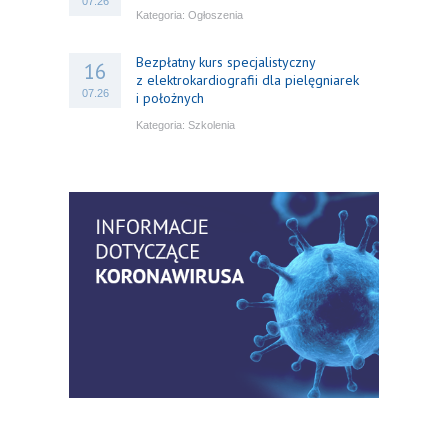
07.26
Kategoria:
Ogłoszenia
Bezpłatny kurs specjalistyczny
16
z elektrokardiografii dla pielęgniarek
07.26
i położnych
Kategoria:
Szkolenia
Bezpłatny webinar: Od wytycznych do
14
praktyki – aktualny konsensus ekspertów
07.26
w dostępie naczyniowym
Kategoria:
Szkolenia
Zaproszenie na Ogólnopolską
06
Konferencję Naukową „Terminologia
07.26
w pielęgniarstwie – komunikacja,
standaryzacja, praktyka”
Kategoria:
Konferencje
Bez strachu, z wiedzą – jak położna
06
może inspirować kobiety do świadomej
07.26
ochrony przed KZM?