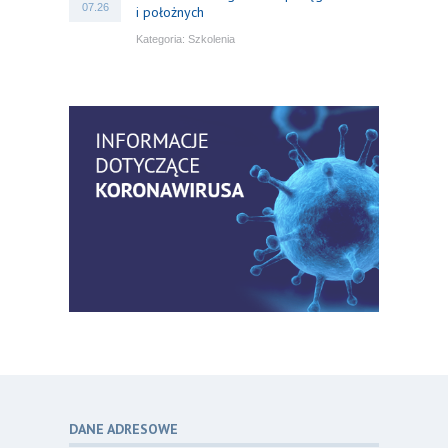
07.26
i położnych
Kategoria:
Szkolenia
Bezpłatny webinar: Od wytycznych do
14
praktyki – aktualny konsensus ekspertów
07.26
w dostępie naczyniowym
Kategoria:
Szkolenia
Zaproszenie na Ogólnopolską
06
Konferencję Naukową „Terminologia
07.26
w pielęgniarstwie – komunikacja,
standaryzacja, praktyka”
Kategoria:
Konferencje
Bez strachu, z wiedzą – jak położna
06
może inspirować kobiety do świadomej
07.26
ochrony przed KZM?
Kategoria:
Podcasty
DANE ADRESOWE
Poza sezonem, poza schematem –
06