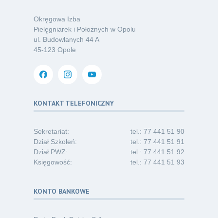
o nowym spojrzeniu na profilaktykę
07.26
chorób odkleszczowych
Okręgowa Izba
Kategoria:
Podcasty
Pielęgniarek i Położnych w Opolu
ul. Budowlanych 44 A
Oferta pracy – pielęgniarka/pielęgniarz
03
45-123 Opole
w opiece długoterminowej (Nysa)
07.26
Kategoria:
Ogłoszenia
Dni Otwarte dla studentów
30
i absolwentów pielęgniarstwa
KONTAKT TELEFONICZNY
06.26
Kategoria:
Komunikaty
Sekretariat:
tel.: 77 441 51 90
Dział Szkoleń:
tel.: 77 441 51 91
Dział PWZ:
tel.: 77 441 51 92
Księgowość:
tel.: 77 441 51 93
KONTO BANKOWE