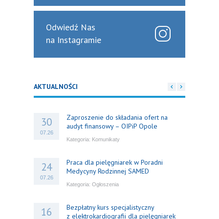
Odwiedź Nas
na Instagramie
AKTUALNOŚCI
Zaproszenie do składania ofert na
30
audyt finansowy – OIPiP Opole
07.26
Kategoria:
Komunikaty
Praca dla pielęgniarek w Poradni
24
Medycyny Rodzinnej SAMED
07.26
Kategoria:
Ogłoszenia
Bezpłatny kurs specjalistyczny
16
z elektrokardiografii dla pielęgniarek