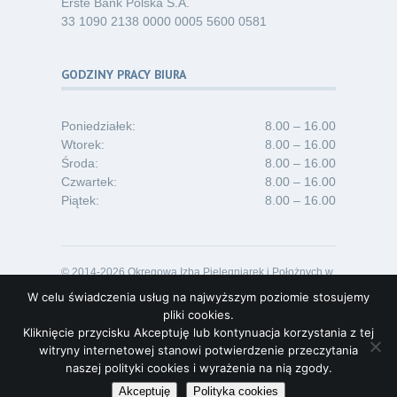
Erste Bank Polska S.A.
33 1090 2138 0000 0005 5600 0581
GODZINY PRACY BIURA
Poniedziałek:
8.00 – 16.00
Wtorek:
8.00 – 16.00
Środa:
8.00 – 16.00
Czwartek:
8.00 – 16.00
Piątek:
8.00 – 16.00
© 2014-2026 Okręgowa Izba Pielęgniarek i Położnych w
Opolu
W celu świadczenia usług na najwyższym poziomie stosujemy
Projekt i realizacja:
Lideon.pl
pliki cookies.
Kliknięcie przycisku Akceptuję lub kontynuacja korzystania z tej
witryny internetowej stanowi potwierdzenie przeczytania
naszej polityki cookies i wyrażenia na nią zgody.
Akceptuję
Polityka cookies