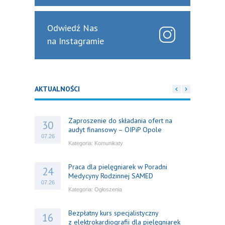
Odwiedź Nas
na Instagramie
AKTUALNOŚCI
Zaproszenie do składania ofert na
30
audyt finansowy – OIPiP Opole
07.26
Kategoria:
Komunikaty
Praca dla pielęgniarek w Poradni
24
Medycyny Rodzinnej SAMED
07.26
Kategoria:
Ogłoszenia
Bezpłatny kurs specjalistyczny
16
z elektrokardiografii dla pielęgniarek