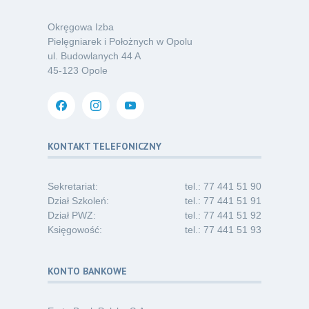
o nowym spojrzeniu na profilaktykę
07.26
chorób odkleszczowych
Okręgowa Izba
Kategoria:
Podcasty
Pielęgniarek i Położnych w Opolu
ul. Budowlanych 44 A
Oferta pracy – pielęgniarka/pielęgniarz
03
45-123 Opole
w opiece długoterminowej (Nysa)
07.26
Kategoria:
Ogłoszenia
Dni Otwarte dla studentów
30
i absolwentów pielęgniarstwa
KONTAKT TELEFONICZNY
06.26
Kategoria:
Komunikaty
Sekretariat:
tel.: 77 441 51 90
Dział Szkoleń:
tel.: 77 441 51 91
Dział PWZ:
tel.: 77 441 51 92
Księgowość:
tel.: 77 441 51 93
KONTO BANKOWE