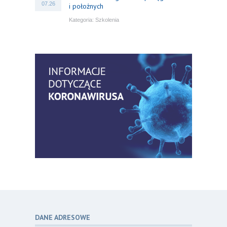
07.26
i położnych
Kategoria:
Szkolenia
Bezpłatny webinar: Od wytycznych do
14
praktyki – aktualny konsensus ekspertów
07.26
w dostępie naczyniowym
Kategoria:
Szkolenia
Zaproszenie na Ogólnopolską
06
Konferencję Naukową „Terminologia
07.26
w pielęgniarstwie – komunikacja,
standaryzacja, praktyka”
Kategoria:
Konferencje
Bez strachu, z wiedzą – jak położna
06
może inspirować kobiety do świadomej
07.26
ochrony przed KZM?
Kategoria:
Podcasty
DANE ADRESOWE
Poza sezonem, poza schematem –
06