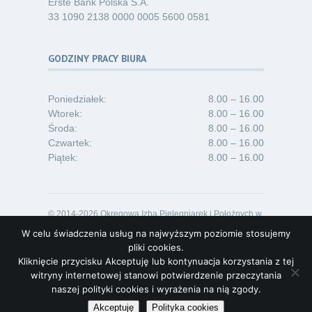
Erste Bank Polska S.A.
33 1090 2138 0000 0005 5600 0581
GODZINY PRACY BIURA
Poniedziałek:
8.00 – 16.00
Wtorek:
8.00 – 16.00
Środa:
8.00 – 16.00
Czwartek:
8.00 – 16.00
Piątek:
8.00 – 16.00
© 2014-2026 Okręgowa Izba Pielęgniarek i Położnych w
Opolu
W celu świadczenia usług na najwyższym poziomie stosujemy
Projekt i realizacja:
Lideon.pl
pliki cookies.
Kliknięcie przycisku Akceptuję lub kontynuacja korzystania z tej
witryny internetowej stanowi potwierdzenie przeczytania
naszej polityki cookies i wyrażenia na nią zgody.
Akceptuję
Polityka cookies