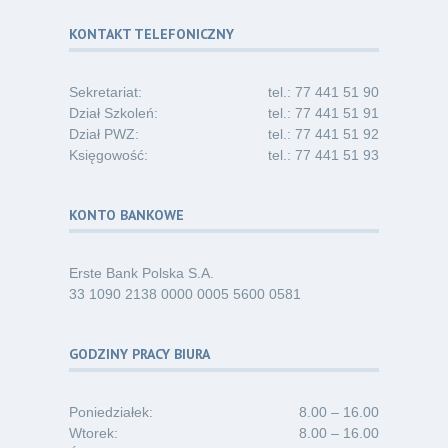
Dni Otwarte dla studentów
30
i absolwentów pielęgniarstwa
KONTAKT TELEFONICZNY
06.26
Kategoria:
Komunikaty
Sekretariat:
tel.: 77 441 51 90
Dział Szkoleń:
tel.: 77 441 51 91
Dział PWZ:
tel.: 77 441 51 92
Księgowość:
tel.: 77 441 51 93
KONTO BANKOWE
Erste Bank Polska S.A.
33 1090 2138 0000 0005 5600 0581
GODZINY PRACY BIURA
Poniedziałek:
8.00 – 16.00
Wtorek:
8.00 – 16.00