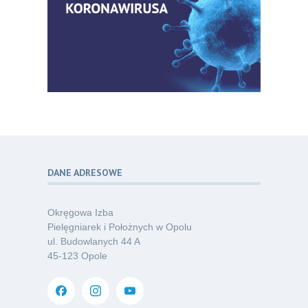
Zaproszenie na Ogólnopolską
06
Konferencję Naukową „Terminologia
07.26
w pielęgniarstwie – komunikacja,
standaryzacja, praktyka”
Kategoria:
Konferencje
Bez strachu, z wiedzą – jak położna
06
może inspirować kobiety do świadomej
07.26
ochrony przed KZM?
Kategoria:
Podcasty
DANE ADRESOWE
Poza sezonem, poza schematem –
06
o nowym spojrzeniu na profilaktykę
07.26
chorób odkleszczowych
Okręgowa Izba
Kategoria:
Podcasty
Pielęgniarek i Położnych w Opolu
ul. Budowlanych 44 A
Oferta pracy – pielęgniarka/pielęgniarz
03
45-123 Opole
w opiece długoterminowej (Nysa)
07.26
Kategoria:
Ogłoszenia