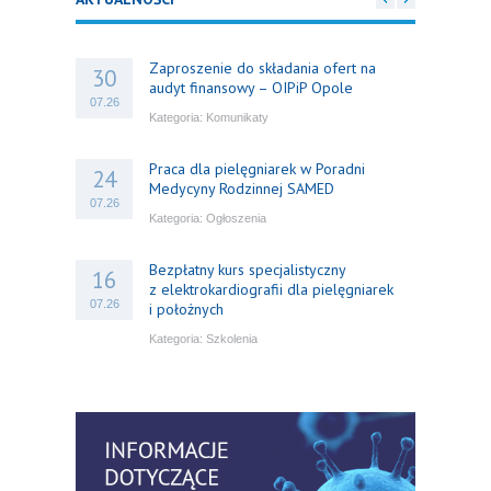
Zaproszenie do składania ofert na
30
audyt finansowy – OIPiP Opole
07.26
Kategoria:
Komunikaty
Praca dla pielęgniarek w Poradni
24
Medycyny Rodzinnej SAMED
07.26
Kategoria:
Ogłoszenia
Bezpłatny kurs specjalistyczny
16
z elektrokardiografii dla pielęgniarek
07.26
i położnych
Kategoria:
Szkolenia
Bezpłatny webinar: Od wytycznych do
14
praktyki – aktualny konsensus ekspertów
07.26
w dostępie naczyniowym
Kategoria:
Szkolenia