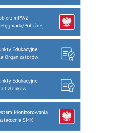
obierz mPWZ
ielęgniarki/Położnej
unkty Edukacyjne
la Organizatorów
unkty Edukacyjne
la Członków
ystem Monitorowania
ształcenia SMK