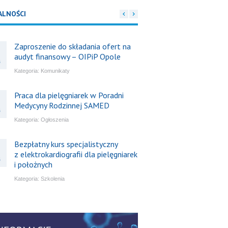
ALNOŚCI
Zaproszenie do składania ofert na
audyt finansowy – OIPiP Opole
6
Kategoria:
Komunikaty
Praca dla pielęgniarek w Poradni
Medycyny Rodzinnej SAMED
6
Kategoria:
Ogłoszenia
Bezpłatny kurs specjalistyczny
z elektrokardiografii dla pielęgniarek
6
i położnych
Kategoria:
Szkolenia
Bezpłatny webinar: Od wytycznych
do praktyki – aktualny konsensus
6
ekspertów w dostępie naczyniowym