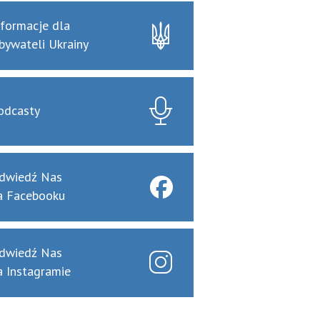
nformacje dla
bywateli Ukrainy
odcasty
dwiedź Nas
a Facebooku
dwiedź Nas
a Instagramie