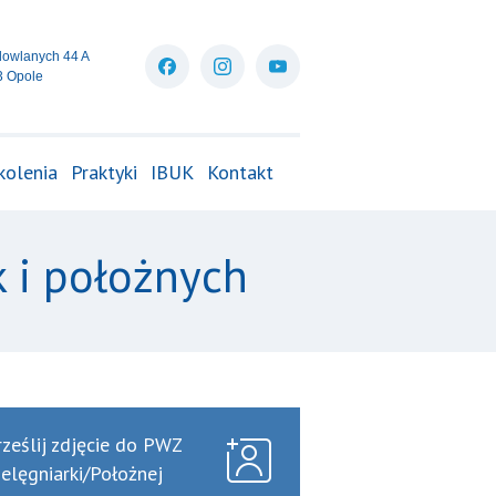
dowlanych 44 A
3 Opole
kolenia
Praktyki
IBUK
Kontakt
k i położnych
rześlij zdjęcie do PWZ
ielęgniarki/Położnej