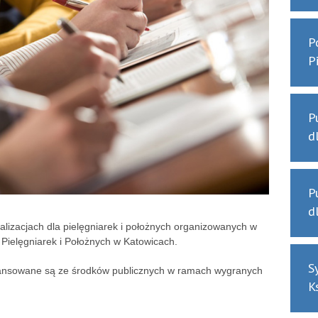
P
P
P
d
P
d
alizacjach dla pielęgniarek i położnych organizowanych w
Pielęgniarek i Położnych w Katowicach.
S
inansowane są ze środków publicznych w ramach wygranych
K