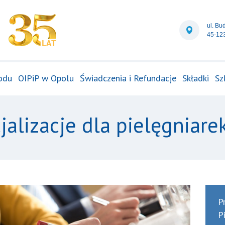
ul. Bu
45-12
odu
OIPiP w Opolu
Świadczenia i Refundacje
Składki
Sz
jalizacje dla pielęgniare
P
P