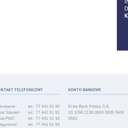
06
07.2
06
07.2
ONTAKT TELEFONICZNY
KONTO BANKOWE
06
07.2
kretariat:
tel.: 77 441 51 90
Erste Bank Polska S.A.
iał Szkoleń:
tel.: 77 441 51 91
33 1090 2138 0000 0005 5600
iał PWZ:
tel.: 77 441 51 92
0581
ięgowość:
tel.: 77 441 51 93
03