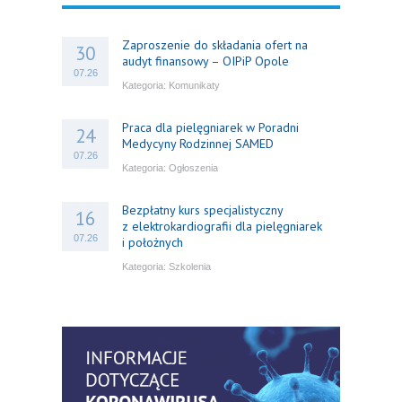
Zaproszenie do składania ofert na
30
audyt finansowy – OIPiP Opole
07.26
Kategoria:
Komunikaty
Praca dla pielęgniarek w Poradni
24
Medycyny Rodzinnej SAMED
07.26
Kategoria:
Ogłoszenia
Bezpłatny kurs specjalistyczny
16
z elektrokardiografii dla pielęgniarek
07.26
i położnych
Kategoria:
Szkolenia
Bezpłatny webinar: Od wytycznych do
14
praktyki – aktualny konsensus ekspertów
07.26
w dostępie naczyniowym
Kategoria:
Szkolenia