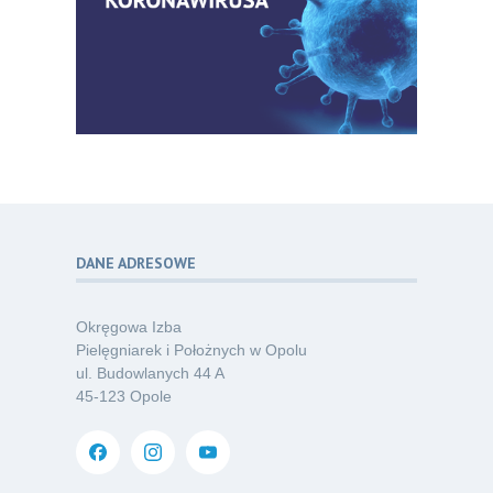
Zaproszenie na Ogólnopolską
06
Konferencję Naukową „Terminologia
07.26
w pielęgniarstwie – komunikacja,
standaryzacja, praktyka”
Kategoria:
Konferencje
Bez strachu, z wiedzą – jak położna
06
może inspirować kobiety do świadomej
07.26
ochrony przed KZM?
Kategoria:
Podcasty
DANE ADRESOWE
Poza sezonem, poza schematem –
06
o nowym spojrzeniu na profilaktykę
07.26
chorób odkleszczowych
Okręgowa Izba
Kategoria:
Podcasty
Pielęgniarek i Położnych w Opolu
ul. Budowlanych 44 A
Oferta pracy – pielęgniarka/pielęgniarz
03
45-123 Opole
w opiece długoterminowej (Nysa)
07.26
Kategoria:
Ogłoszenia
Dni Otwarte dla studentów