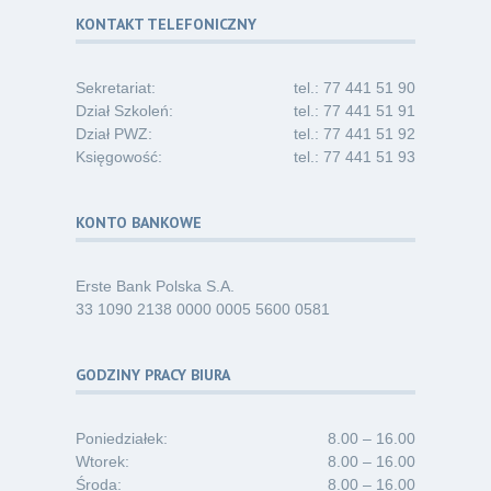
30
i absolwentów pielęgniarstwa
KONTAKT TELEFONICZNY
06.26
Kategoria:
Komunikaty
Sekretariat:
tel.: 77 441 51 90
Dział Szkoleń:
tel.: 77 441 51 91
Dział PWZ:
tel.: 77 441 51 92
Księgowość:
tel.: 77 441 51 93
KONTO BANKOWE
Erste Bank Polska S.A.
33 1090 2138 0000 0005 5600 0581
GODZINY PRACY BIURA
Poniedziałek:
8.00 – 16.00
Wtorek:
8.00 – 16.00
Środa:
8.00 – 16.00