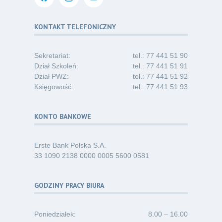
Dni Otwarte dla studentów
30
i absolwentów pielęgniarstwa
KONTAKT TELEFONICZNY
06.26
Kategoria:
Komunikaty
Sekretariat:
tel.: 77 441 51 90
Dział Szkoleń:
tel.: 77 441 51 91
Dział PWZ:
tel.: 77 441 51 92
Księgowość:
tel.: 77 441 51 93
KONTO BANKOWE
Erste Bank Polska S.A.
33 1090 2138 0000 0005 5600 0581
GODZINY PRACY BIURA
Poniedziałek:
8.00 – 16.00