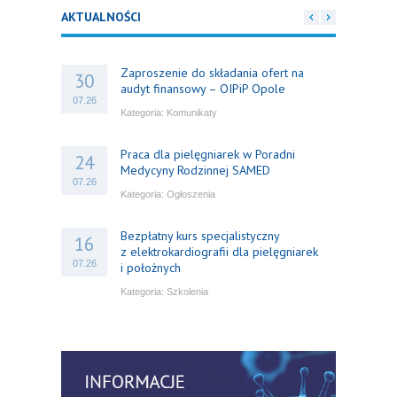
AKTUALNOŚCI
Zaproszenie do składania ofert na
30
audyt finansowy – OIPiP Opole
07.26
Kategoria:
Komunikaty
Praca dla pielęgniarek w Poradni
24
Medycyny Rodzinnej SAMED
07.26
Kategoria:
Ogłoszenia
Bezpłatny kurs specjalistyczny
16
z elektrokardiografii dla pielęgniarek
07.26
i położnych
Kategoria:
Szkolenia
Bezpłatny webinar: Od wytycznych do
14
praktyki – aktualny konsensus ekspertów
07.26
w dostępie naczyniowym
Kategoria:
Szkolenia