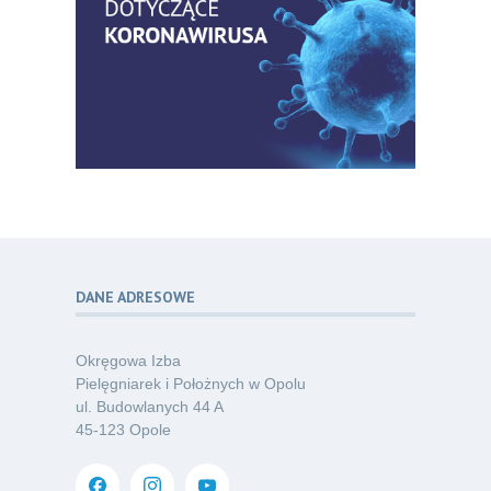
Zaproszenie na Ogólnopolską
06
Konferencję Naukową „Terminologia
07.26
w pielęgniarstwie – komunikacja,
standaryzacja, praktyka”
Kategoria:
Konferencje
Bez strachu, z wiedzą – jak położna
06
może inspirować kobiety do świadomej
07.26
ochrony przed KZM?
Kategoria:
Podcasty
DANE ADRESOWE
Poza sezonem, poza schematem –
06
o nowym spojrzeniu na profilaktykę
07.26
chorób odkleszczowych
Okręgowa Izba
Kategoria:
Podcasty
Pielęgniarek i Położnych w Opolu
ul. Budowlanych 44 A
Oferta pracy – pielęgniarka/pielęgniarz
03
45-123 Opole
w opiece długoterminowej (Nysa)
07.26
Kategoria:
Ogłoszenia