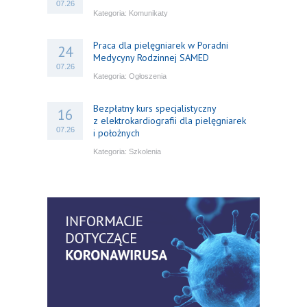
07.26
Kategoria:
Komunikaty
Praca dla pielęgniarek w Poradni
24
Medycyny Rodzinnej SAMED
07.26
Kategoria:
Ogłoszenia
Bezpłatny kurs specjalistyczny
16
z elektrokardiografii dla pielęgniarek
07.26
i położnych
Kategoria:
Szkolenia
Bezpłatny webinar: Od wytycznych do
14
praktyki – aktualny konsensus ekspertów
07.26
w dostępie naczyniowym
Kategoria:
Szkolenia
Zaproszenie na Ogólnopolską
06
Konferencję Naukową „Terminologia
07.26
w pielęgniarstwie – komunikacja,
standaryzacja, praktyka”