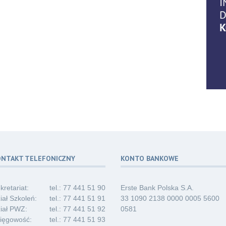
06
07.2
06
07.2
ONTAKT TELEFONICZNY
KONTO BANKOWE
06
07.2
kretariat:
tel.: 77 441 51 90
Erste Bank Polska S.A.
iał Szkoleń:
tel.: 77 441 51 91
33 1090 2138 0000 0005 5600
iał PWZ:
tel.: 77 441 51 92
0581
ięgowość:
tel.: 77 441 51 93
03