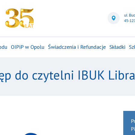
ul. Bu
45-12
odu
OIPiP w Opolu
Świadczenia i Refundacje
Składki
Sz
ęp do czytelni IBUK Libr
P
P