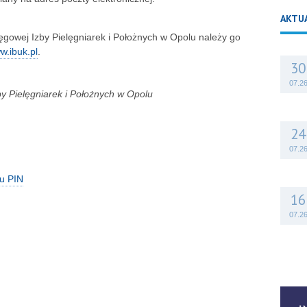
AKTU
gowej Izby Pielęgniarek i Położnych w Opolu należy go
w.ibuk.pl
.
30
07.2
 Pielęgniarek i Położnych w Opolu
24
07.2
du PIN
16
07.2
14
07.2