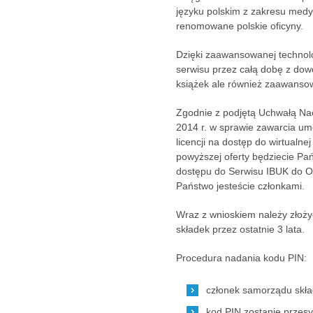
języku polskim z zakresu medyc
renomowane polskie oficyny.
Dzięki zaawansowanej technolo
serwisu przez całą dobę z dowo
książek ale również zaawanso
Zgodnie z podjętą Uchwałą Nac
2014 r. w sprawie zawarcia um
licencji na dostęp do wirtualne
powyższej oferty będziecie Pa
dostępu do Serwisu IBUK do Ok
Państwo jesteście członkami.
Wraz z wnioskiem należy złoży
składek przez ostatnie 3 lata.
Procedura nadania kodu PIN:
członek samorządu skł
kod PIN zostanie przesy