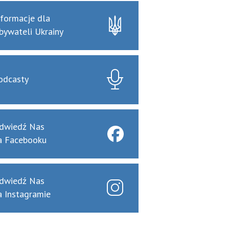
nformacje dla
bywateli Ukrainy
odcasty
dwiedź Nas
a Facebooku
dwiedź Nas
a Instagramie