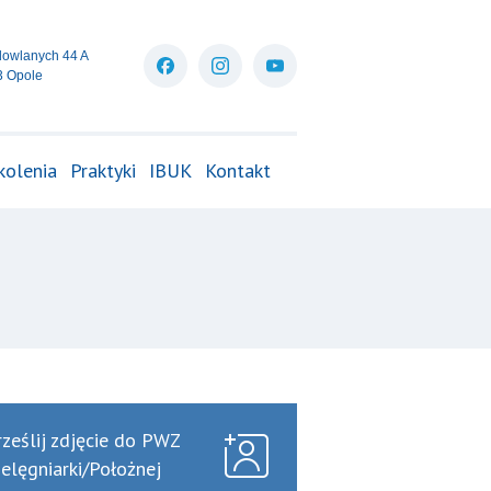
dowlanych 44 A
3 Opole
kolenia
Praktyki
IBUK
Kontakt
a
rześlij zdjęcie do PWZ
ielęgniarki/Położnej