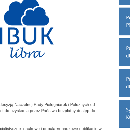
P
P
P
d
P
d
 decyzją Naczelnej Rady Pielęgniarek i Położnych od
S
jest do uzyskania przez Państwa bezpłatny dostęp do
K
ecjalistyczne, naukowe i popularnonaukowe publikacje w