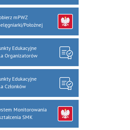
obierz mPWZ
ielęgniarki/Położnej
unkty Edukacyjne
la Organizatorów
unkty Edukacyjne
la Członków
ystem Monitorowania
ształcenia SMK