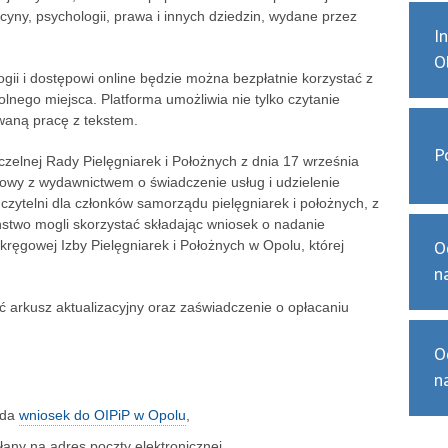
yny, psychologii, prawa i innych dziedzin, wydane przez
I
O
gii i dostępowi online będzie można bezpłatnie korzystać z
lnego miejsca. Platforma umożliwia nie tylko czytanie
waną pracę z tekstem.
P
zelnej Rady Pielęgniarek i Położnych z dnia 17 września
owy z wydawnictwem o świadczenie usług i udzielenie
j czytelni dla członków samorządu pielęgniarek i położnych, z
ństwo mogli skorzystać składając wniosek o nadanie
O
ręgowej Izby Pielęgniarek i Położnych w Opolu, której
n
ć arkusz aktualizacyjny oraz zaświadczenie o opłacaniu
O
n
ada
wniosek do OIPiP w Opolu
,
łany na adres poczty elektronicznej.