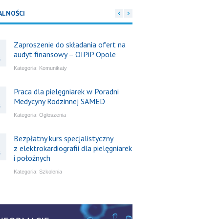
ALNOŚCI
Zaproszenie do składania ofert na
audyt finansowy – OIPiP Opole
6
Kategoria:
Komunikaty
Praca dla pielęgniarek w Poradni
Medycyny Rodzinnej SAMED
6
Kategoria:
Ogłoszenia
Bezpłatny kurs specjalistyczny
z elektrokardiografii dla pielęgniarek
6
i położnych
Kategoria:
Szkolenia
Bezpłatny webinar: Od wytycznych
do praktyki – aktualny konsensus
6
ekspertów w dostępie naczyniowym