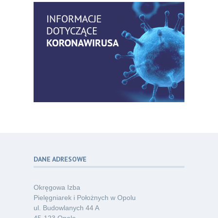
praktyki – aktualny konsensus ekspertów
07.26
w dostępie naczyniowym
Kategoria:
Szkolenia
Zaproszenie na Ogólnopolską
06
Konferencję Naukową „Terminologia
07.26
w pielęgniarstwie – komunikacja,
standaryzacja, praktyka”
Kategoria:
Konferencje
Bez strachu, z wiedzą – jak położna
06
może inspirować kobiety do świadomej
07.26
ochrony przed KZM?
Kategoria:
Podcasty
DANE ADRESOWE
Poza sezonem, poza schematem –
06
o nowym spojrzeniu na profilaktykę
07.26
chorób odkleszczowych
Okręgowa Izba
Kategoria:
Podcasty
Pielęgniarek i Położnych w Opolu
ul. Budowlanych 44 A
Oferta pracy – pielęgniarka/pielęgniarz