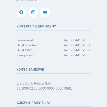
03
45-123 Opole
w opiece długoterminowej (Nysa)
07.26
Kategoria:
Ogłoszenia
Dni Otwarte dla studentów
30
i absolwentów pielęgniarstwa
KONTAKT TELEFONICZNY
06.26
Kategoria:
Komunikaty
Sekretariat:
tel.: 77 441 51 90
Dział Szkoleń:
tel.: 77 441 51 91
Dział PWZ:
tel.: 77 441 51 92
Księgowość:
tel.: 77 441 51 93
KONTO BANKOWE
Erste Bank Polska S.A.
33 1090 2138 0000 0005 5600 0581
GODZINY PRACY BIURA