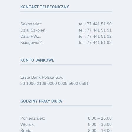
30
i absolwentów pielęgniarstwa
KONTAKT TELEFONICZNY
06.26
Kategoria:
Komunikaty
Sekretariat:
tel.: 77 441 51 90
Dział Szkoleń:
tel.: 77 441 51 91
Dział PWZ:
tel.: 77 441 51 92
Księgowość:
tel.: 77 441 51 93
KONTO BANKOWE
Erste Bank Polska S.A.
33 1090 2138 0000 0005 5600 0581
GODZINY PRACY BIURA
Poniedziałek:
8.00 – 16.00
Wtorek:
8.00 – 16.00
Środa:
8.00 – 16.00