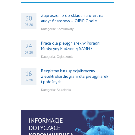
Zaproszenie do składania ofert na
30
audyt finansowy – OIPiP Opole
07.26
Kategoria:
Komunikaty
Praca dla pielęgniarek w Poradni
24
Medycyny Rodzinnej SAMED
07.26
Kategoria:
Ogłoszenia
Bezpłatny kurs specjalistyczny
16
z elektrokardiografii dla pielęgniarek
07.26
i położnych
Kategoria:
Szkolenia
Bezpłatny webinar: Od wytycznych do
14
praktyki – aktualny konsensus ekspertów
07.26
w dostępie naczyniowym
Kategoria:
Szkolenia