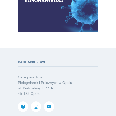
Zaproszenie na Ogólnopolską
06
Konferencję Naukową „Terminologia
07.26
w pielęgniarstwie – komunikacja,
standaryzacja, praktyka”
Kategoria:
Konferencje
Bez strachu, z wiedzą – jak położna
06
może inspirować kobiety do świadomej
07.26
ochrony przed KZM?
Kategoria:
Podcasty
DANE ADRESOWE
Poza sezonem, poza schematem –
06
o nowym spojrzeniu na profilaktykę
07.26
chorób odkleszczowych
Okręgowa Izba
Kategoria:
Podcasty
Pielęgniarek i Położnych w Opolu
ul. Budowlanych 44 A
Oferta pracy – pielęgniarka/pielęgniarz
03
45-123 Opole
w opiece długoterminowej (Nysa)
07.26
Kategoria:
Ogłoszenia
Dni Otwarte dla studentów