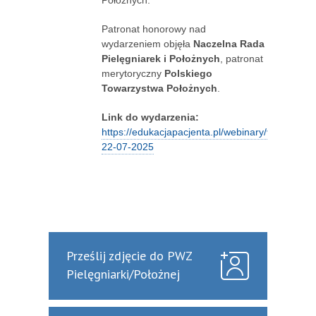
Patronat honorowy nad
wydarzeniem objęła
Naczelna Rada
Pielęgniarek i Położnych
, patronat
merytoryczny
Polskiego
Towarzystwa Położnych
.
Link do wydarzenia:
https://edukacjapacjenta.pl/webinary/vimeo/50/
22-07-2025
Prześlij zdjęcie do PWZ
Pielęgniarki/Położnej