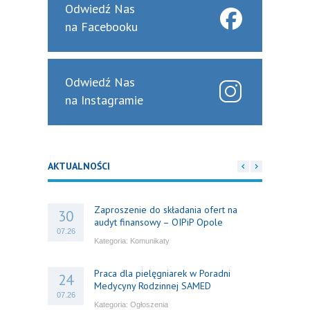
Odwiedź Nas
na Facebooku
Odwiedź Nas
na Instagramie
AKTUALNOŚCI
Zaproszenie do składania ofert na
30
audyt finansowy – OIPiP Opole
07.26
Kategoria:
Komunikaty
Praca dla pielęgniarek w Poradni
24
Medycyny Rodzinnej SAMED
07.26
Kategoria:
Ogłoszenia