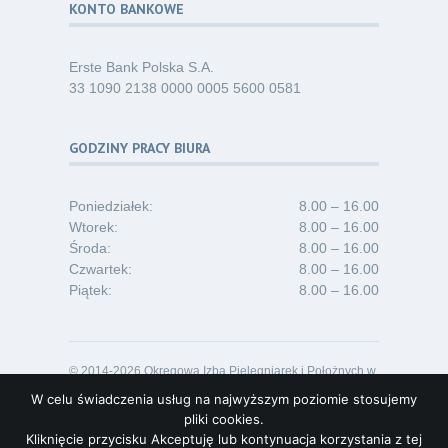
KONTO BANKOWE
Erste Bank Polska S.A.
33 1090 2138 0000 0005 5600 0581
GODZINY PRACY BIURA
Poniedziałek:
8.00 – 16.00
Wtorek:
8.00 – 16.00
Środa:
8.00 – 16.00
Czwartek:
8.00 – 16.00
Piątek:
8.00 – 16.00
© 2014-2026 Okręgowa Izba Pielęgniarek i Położnych w
Opolu
W celu świadczenia usług na najwyższym poziomie stosujemy
Projekt i realizacja:
Lideon.pl
pliki cookies.
Kliknięcie przycisku Akceptuję lub kontynuacja korzystania z tej