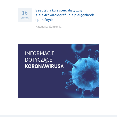
Bezpłatny kurs specjalistyczny
16
z elektrokardiografii dla pielęgniarek
07.26
i położnych
Kategoria:
Szkolenia
Bezpłatny webinar: Od wytycznych do
14
praktyki – aktualny konsensus ekspertów
07.26
w dostępie naczyniowym
Kategoria:
Szkolenia
Zaproszenie na Ogólnopolską
06
Konferencję Naukową „Terminologia
07.26
w pielęgniarstwie – komunikacja,
standaryzacja, praktyka”
Kategoria:
Konferencje
Bez strachu, z wiedzą – jak położna
06
może inspirować kobiety do świadomej
07.26
ochrony przed KZM?