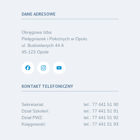
Kategoria:
Podcasty
DANE ADRESOWE
Poza sezonem, poza schematem –
06
o nowym spojrzeniu na profilaktykę
07.26
chorób odkleszczowych
Okręgowa Izba
Kategoria:
Podcasty
Pielęgniarek i Położnych w Opolu
ul. Budowlanych 44 A
Oferta pracy – pielęgniarka/pielęgniarz
03
45-123 Opole
w opiece długoterminowej (Nysa)
07.26
Kategoria:
Ogłoszenia
Dni Otwarte dla studentów
30
i absolwentów pielęgniarstwa
KONTAKT TELEFONICZNY
06.26
Kategoria:
Komunikaty
Sekretariat:
tel.: 77 441 51 90
Dział Szkoleń:
tel.: 77 441 51 91
Dział PWZ:
tel.: 77 441 51 92
Księgowość:
tel.: 77 441 51 93