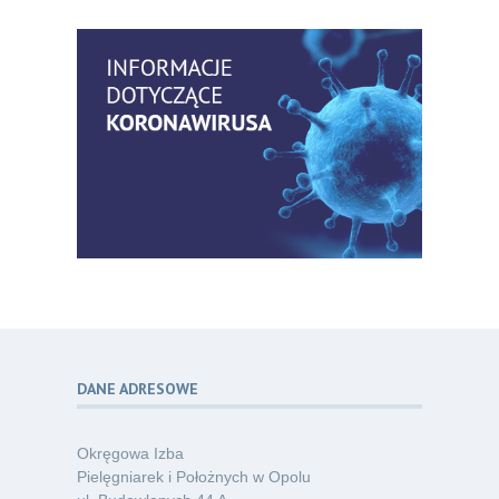
Bezpłatny webinar: Od wytycznych do
14
praktyki – aktualny konsensus ekspertów
07.26
w dostępie naczyniowym
Kategoria:
Szkolenia
Zaproszenie na Ogólnopolską
06
Konferencję Naukową „Terminologia
07.26
w pielęgniarstwie – komunikacja,
standaryzacja, praktyka”
Kategoria:
Konferencje
Bez strachu, z wiedzą – jak położna
06
może inspirować kobiety do świadomej
07.26
ochrony przed KZM?
Kategoria:
Podcasty
DANE ADRESOWE
Poza sezonem, poza schematem –
06
o nowym spojrzeniu na profilaktykę
07.26
chorób odkleszczowych
Okręgowa Izba
Kategoria:
Podcasty
Pielęgniarek i Położnych w Opolu