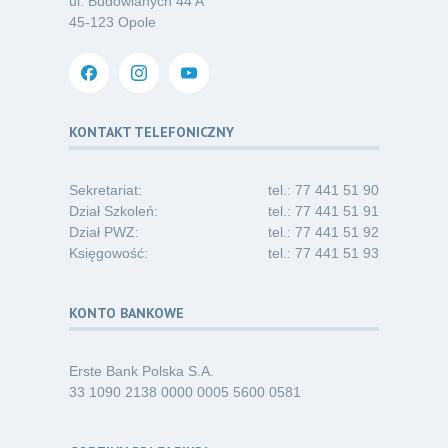
ul. Budowlanych 44 A
Oferta pracy – pielęgniarka/pielęgniarz
03
45-123 Opole
w opiece długoterminowej (Nysa)
07.26
Kategoria:
Ogłoszenia
Dni Otwarte dla studentów
30
i absolwentów pielęgniarstwa
KONTAKT TELEFONICZNY
06.26
Kategoria:
Komunikaty
Sekretariat:
tel.: 77 441 51 90
Dział Szkoleń:
tel.: 77 441 51 91
Dział PWZ:
tel.: 77 441 51 92
Księgowość:
tel.: 77 441 51 93
KONTO BANKOWE
Erste Bank Polska S.A.
33 1090 2138 0000 0005 5600 0581