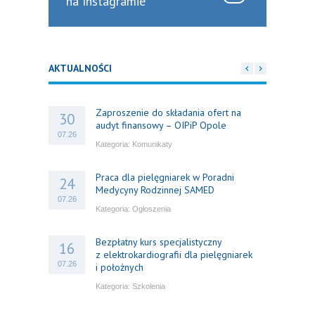
na Instagramie
AKTUALNOŚCI
Zaproszenie do składania ofert na
30
audyt finansowy – OIPiP Opole
07.26
Kategoria:
Komunikaty
Praca dla pielęgniarek w Poradni
24
Medycyny Rodzinnej SAMED
07.26
Kategoria:
Ogłoszenia
Bezpłatny kurs specjalistyczny
16
z elektrokardiografii dla pielęgniarek
07.26
i położnych
Kategoria:
Szkolenia