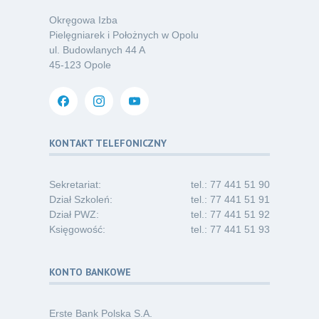
07.26
chorób odkleszczowych
Okręgowa Izba
Kategoria:
Podcasty
Pielęgniarek i Położnych w Opolu
ul. Budowlanych 44 A
Oferta pracy – pielęgniarka/pielęgniarz
03
45-123 Opole
w opiece długoterminowej (Nysa)
07.26
Kategoria:
Ogłoszenia
Dni Otwarte dla studentów
30
i absolwentów pielęgniarstwa
KONTAKT TELEFONICZNY
06.26
Kategoria:
Komunikaty
Sekretariat:
tel.: 77 441 51 90
Dział Szkoleń:
tel.: 77 441 51 91
Dział PWZ:
tel.: 77 441 51 92
Księgowość:
tel.: 77 441 51 93
KONTO BANKOWE
Erste Bank Polska S.A.