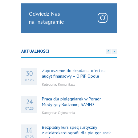
Odwiedź Nas
na Instagramie
AKTUALNOŚCI
Zaproszenie do składania ofert na
30
audyt finansowy – OIPiP Opole
07.26
Kategoria:
Komunikaty
Praca dla pielęgniarek w Poradni
24
Medycyny Rodzinnej SAMED
07.26
Kategoria:
Ogłoszenia
Bezpłatny kurs specjalistyczny
16
z elektrokardiografii dla pielęgniarek
07.26