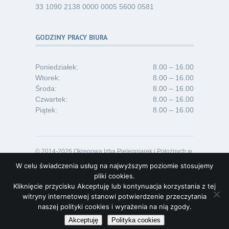
33 1090 2138 0000 0005 5600 0581
GODZINY PRACY BIURA
Poniedziałek:
8.00 – 16.00
Wtorek:
8.00 – 16.00
Środa:
8.00 – 16.00
Czwartek:
8.00 – 16.00
Piątek:
8.00 – 16.00
© 2014-2026 Okręgowa Izba Pielęgniarek i Położnych w
Opolu
W celu świadczenia usług na najwyższym poziomie stosujemy
Projekt i realizacja:
Lideon.pl
pliki cookies.
Kliknięcie przycisku Akceptuję lub kontynuacja korzystania z tej
witryny internetowej stanowi potwierdzenie przeczytania
naszej polityki cookies i wyrażenia na nią zgody.
Akceptuję
Polityka cookies