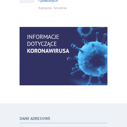
i położnych
Kategoria:
Szkolenia
Bezpłatny webinar: Od wytycznych do
14
praktyki – aktualny konsensus ekspertów
07.26
w dostępie naczyniowym
Kategoria:
Szkolenia
Zaproszenie na Ogólnopolską
06
Konferencję Naukową „Terminologia
07.26
w pielęgniarstwie – komunikacja,
standaryzacja, praktyka”
Kategoria:
Konferencje
Bez strachu, z wiedzą – jak położna
06
może inspirować kobiety do świadomej
07.26
ochrony przed KZM?
Kategoria:
Podcasty
DANE ADRESOWE
Poza sezonem, poza schematem –
06
o nowym spojrzeniu na profilaktykę