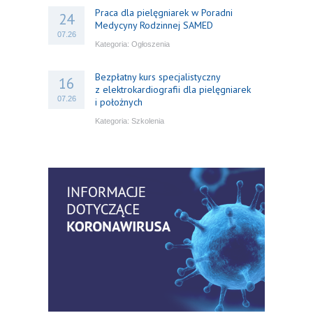
Praca dla pielęgniarek w Poradni
24
Medycyny Rodzinnej SAMED
07.26
Kategoria:
Ogłoszenia
Bezpłatny kurs specjalistyczny
16
z elektrokardiografii dla pielęgniarek
07.26
i położnych
Kategoria:
Szkolenia
Bezpłatny webinar: Od wytycznych do
14
praktyki – aktualny konsensus ekspertów
07.26
w dostępie naczyniowym
Kategoria:
Szkolenia
Zaproszenie na Ogólnopolską
06
Konferencję Naukową „Terminologia
07.26
w pielęgniarstwie – komunikacja,
standaryzacja, praktyka”
Kategoria:
Konferencje