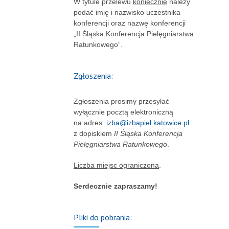
W tytule przelewu
koniecznie
należy
podać imię i nazwisko uczestnika
konferencji oraz nazwę konferencji
„II Śląska Konferencja Pielęgniarstwa
Ratunkowego”.
Zgłoszenia:
Zgłoszenia prosimy przesyłać
wyłącznie pocztą elektroniczną
na adres:
izba@izbapiel.katowice.pl
z dopiskiem
II Śląska Konferencja
Pielęgniarstwa Ratunkowego
.
Liczba miejsc ograniczona
.
Serdecznie zapraszamy!
Pliki do pobrania: