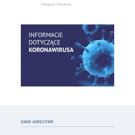
Kategoria:
Szkolenia
Bezpłatny webinar: Od wytycznych do
14
praktyki – aktualny konsensus ekspertów
07.26
w dostępie naczyniowym
Kategoria:
Szkolenia
Zaproszenie na Ogólnopolską
06
Konferencję Naukową „Terminologia
07.26
w pielęgniarstwie – komunikacja,
standaryzacja, praktyka”
Kategoria:
Konferencje
Bez strachu, z wiedzą – jak położna
06
może inspirować kobiety do świadomej
07.26
ochrony przed KZM?
Kategoria:
Podcasty
DANE ADRESOWE
Poza sezonem, poza schematem –
06
o nowym spojrzeniu na profilaktykę
07.26
chorób odkleszczowych