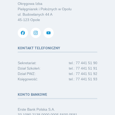
Okręgowa Izba
Kategoria:
Podcasty
Pielęgniarek i Położnych w Opolu
ul. Budowlanych 44 A
Oferta pracy – pielęgniarka/pielęgniarz
03
45-123 Opole
w opiece długoterminowej (Nysa)
07.26
Kategoria:
Ogłoszenia
Dni Otwarte dla studentów
30
i absolwentów pielęgniarstwa
KONTAKT TELEFONICZNY
06.26
Kategoria:
Komunikaty
Sekretariat:
tel.: 77 441 51 90
Dział Szkoleń:
tel.: 77 441 51 91
Dział PWZ:
tel.: 77 441 51 92
Księgowość:
tel.: 77 441 51 93
KONTO BANKOWE
Erste Bank Polska S.A.
33 1090 2138 0000 0005 5600 0581