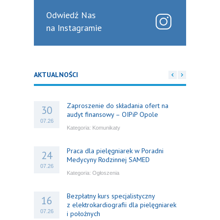
Odwiedź Nas
na Instagramie
AKTUALNOŚCI
Zaproszenie do składania ofert na
30
audyt finansowy – OIPiP Opole
07.26
Kategoria:
Komunikaty
Praca dla pielęgniarek w Poradni
24
Medycyny Rodzinnej SAMED
07.26
Kategoria:
Ogłoszenia
Bezpłatny kurs specjalistyczny
16
z elektrokardiografii dla pielęgniarek
07.26
i położnych