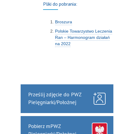
Pliki do pobrania:
Broszura
Polskie Towarzystwo Leczenia
Ran – Harmonogram działań
na 2022
Prześlij zdjęcie do PWZ
Pielęgniarki/Położnej
Pobierz mPWZ
Pielęgniarki/Położnej