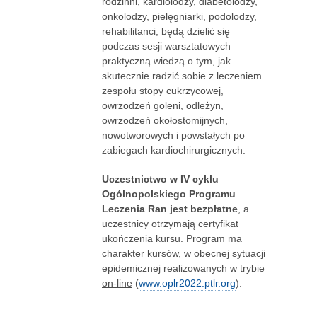
rodzinni, kardiolodzy, diabetolodzy,
onkolodzy, pielęgniarki, podolodzy,
rehabilitanci, będą dzielić się
podczas sesji warsztatowych
praktyczną wiedzą o tym, jak
skutecznie radzić sobie z leczeniem
zespołu stopy cukrzycowej,
owrzodzeń goleni, odleżyn,
owrzodzeń okołostomijnych,
nowotworowych i powstałych po
zabiegach kardiochirurgicznych.
Uczestnictwo w IV cyklu
Ogólnopolskiego Programu
Leczenia Ran jest bezpłatne
, a
uczestnicy otrzymają certyfikat
ukończenia kursu. Program ma
charakter kursów, w obecnej sytuacji
epidemicznej realizowanych w trybie
on-line
(
www.oplr2022.ptlr.org
).