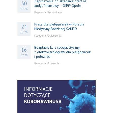
Zaproszenie do składania ofert na
30
audyt finansowy – OIPiP Opole
07.26
Kategoria:
Komunikaty
Praca dla pielęgniarek w Poradni
24
Medycyny Rodzinnej SAMED
07.26
Kategoria:
Ogłoszenia
Bezpłatny kurs specjalistyczny
16
z elektrokardiografii dla pielęgniarek
07.26
i położnych
Kategoria:
Szkolenia
Bezpłatny webinar: Od wytycznych do
14
praktyki – aktualny konsensus ekspertów
07.26
w dostępie naczyniowym
Kategoria:
Szkolenia
Zaproszenie na Ogólnopolską
06
Konferencję Naukową „Terminologia
07.26
w pielęgniarstwie – komunikacja,