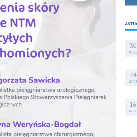
AKTU
30
07.2
24
07.2
16
07.2