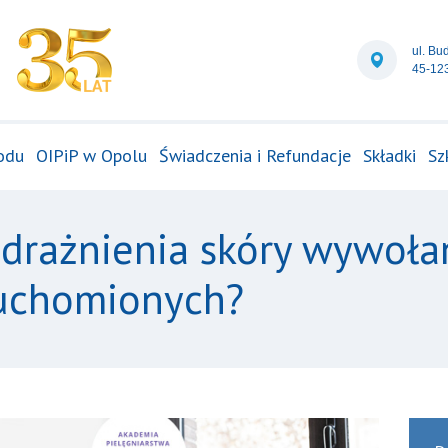
ul. Bu
45-12
odu
OIPiP w Opolu
Świadczenia i Refundacje
Składki
Sz
odrażnienia skóry wywoł
ruchomionych?