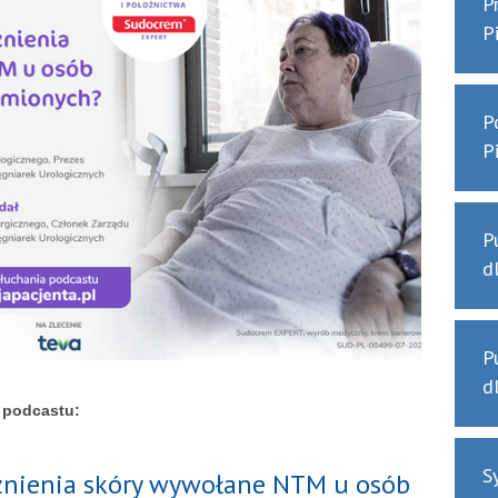
P
P
P
P
P
d
P
d
 podcastu:
S
ażnienia skóry wywołane NTM u osób