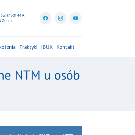
dowlanych 44 A
3 Opole
kolenia
Praktyki
IBUK
Kontakt
ane NTM u osób