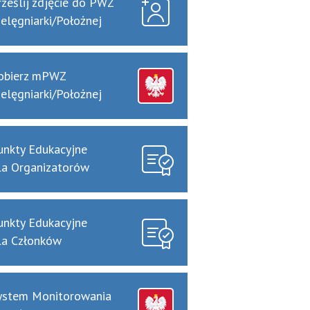
rześlij zdjęcie do PWZ
ielęgniarki/Położnej
obierz mPWZ
ielęgniarki/Położnej
unkty Edukacyjne
la Organizatorów
unkty Edukacyjne
la Członków
ystem Monitorowania