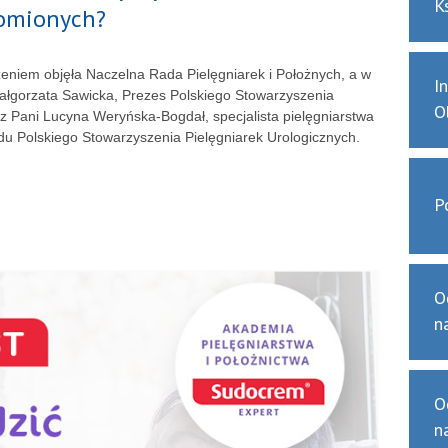
K
homionych?
niem objęła Naczelna Rada Pielęgniarek i Położnych, a w
I
Małgorzata Sawicka, Prezes Polskiego Stowarzyszenia
O
az Pani Lucyna Weryńska-Bogdał, specjalista pielęgniarstwa
du Polskiego Stowarzyszenia Pielęgniarek Urologicznych.
P
O
n
O
n