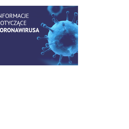
Bezpłatny webinar: Od wytycznych
do praktyki – aktualny konsensus
6
ekspertów w dostępie naczyniowym
Kategoria:
Szkolenia
Zaproszenie na Ogólnopolską
Konferencję Naukową „Terminologia
6
w pielęgniarstwie – komunikacja,
standaryzacja, praktyka”
Kategoria:
Konferencje
Bez strachu, z wiedzą – jak położna
może inspirować kobiety do
6
świadomej ochrony przed KZM?
Kategoria:
Podcasty
Poza sezonem, poza schematem –
o nowym spojrzeniu na profilaktykę
6
chorób odkleszczowych
Kategoria:
Podcasty