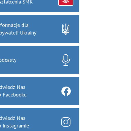
ształcenia SMK
nformacje dla
bywateli Ukrainy
odcasty
dwiedź Nas
a Facebooku
dwiedź Nas
a Instagramie