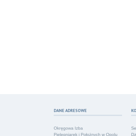
DANE ADRESOWE
K
Okręgowa Izba
Se
Pielęgniarek i Położnych w Opolu
Dz