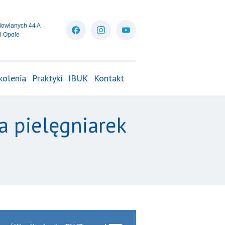
dowlanych 44 A
3 Opole
kolenia
Praktyki
IBUK
Kontakt
a pielęgniarek