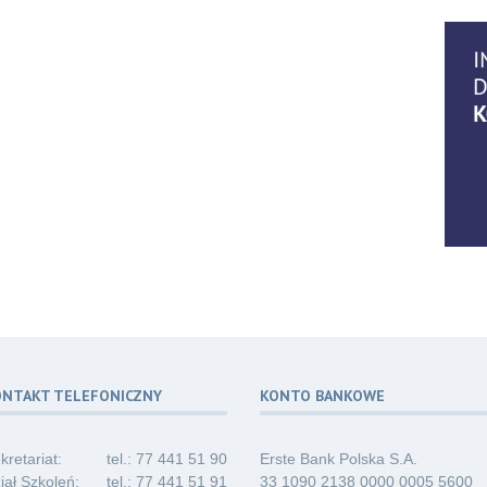
14
07.2
06
07.2
06
07.2
ONTAKT TELEFONICZNY
KONTO BANKOWE
06
07.2
kretariat:
tel.: 77 441 51 90
Erste Bank Polska S.A.
iał Szkoleń:
tel.: 77 441 51 91
33 1090 2138 0000 0005 5600