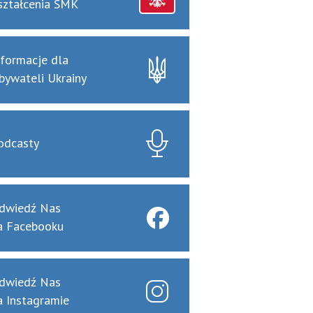
ształcenia SMK
nformacje dla
bywateli Ukrainy
odcasty
dwiedź Nas
a Facebooku
dwiedź Nas
a Instagramie