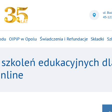
ul. Bu
45-12
odu
OIPiP w Opolu
Świadczenia i Refundacje
Składki
Sz
 szkoleń edukacyjnych dl
nline