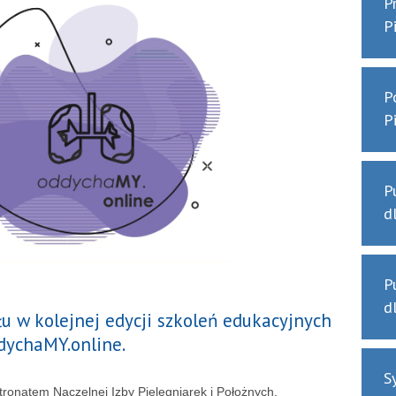
P
P
P
P
P
d
P
d
u w kolejnej edycji szkoleń edukacyjnych
ddychaMY.online.
S
tronatem Naczelnej Izby Pielęgniarek i Położnych.