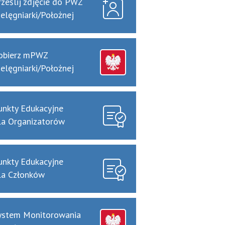
rześlij zdjęcie do PWZ
ielęgniarki/Położnej
obierz mPWZ
ielęgniarki/Położnej
unkty Edukacyjne
la Organizatorów
unkty Edukacyjne
la Członków
ystem Monitorowania