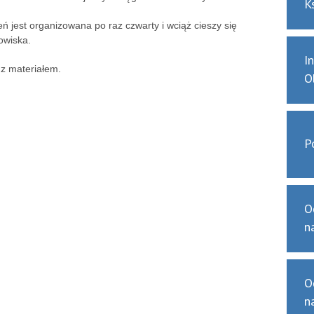
K
ń jest organizowana po raz czwarty i wciąż cieszy się
owiska.
I
z materiałem.
O
P
O
n
O
n