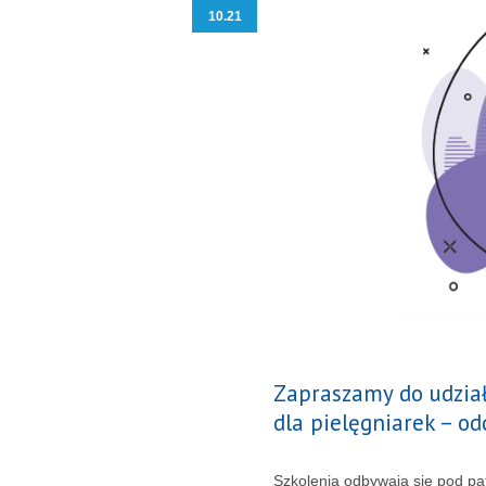
10.21
Zapraszamy do udział
dla pielęgniarek – o
Szkolenia odbywają się pod pa