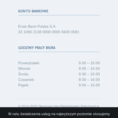
KONTO BANKOWE
Erste Bank Polska S.A.
33 1090 2138 0000 0005 5600 0581
GODZINY PRACY BIURA
Poniedziałek:
8.00 – 16.00
Wtorek:
8.00 – 16.00
Środa:
8.00 – 16.00
Czwartek:
8.00 – 16.00
Piątek:
8.00 – 16.00
© 2014-2026 Okręgowa Izba Pielęgniarek i Położnych w
Opolu
W celu świadczenia usług na najwyższym poziomie stosujemy
Projekt i realizacja:
Lideon.pl