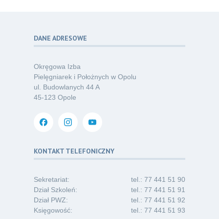
07.26
ochrony przed KZM?
Kategoria:
Podcasty
DANE ADRESOWE
Poza sezonem, poza schematem –
06
o nowym spojrzeniu na profilaktykę
07.26
chorób odkleszczowych
Okręgowa Izba
Kategoria:
Podcasty
Pielęgniarek i Położnych w Opolu
ul. Budowlanych 44 A
Oferta pracy – pielęgniarka/pielęgniarz
03
45-123 Opole
w opiece długoterminowej (Nysa)
07.26
Kategoria:
Ogłoszenia
Dni Otwarte dla studentów
30
i absolwentów pielęgniarstwa
KONTAKT TELEFONICZNY
06.26
Kategoria:
Komunikaty
Sekretariat:
tel.: 77 441 51 90
Dział Szkoleń:
tel.: 77 441 51 91
Dział PWZ:
tel.: 77 441 51 92
Księgowość:
tel.: 77 441 51 93