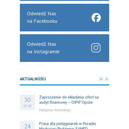
Odwiedź Nas
na Facebooku
Odwiedź Nas
na Instagramie
AKTUALNOŚCI
Zaproszenie do składania ofert na
30
audyt finansowy – OIPiP Opole
07.26
Kategoria:
Komunikaty
Praca dla pielęgniarek w Poradni
24
Medycyny Rodzinnej SAMED