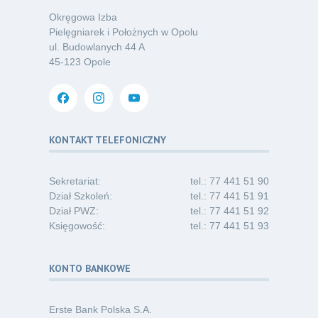
07.26
chorób odkleszczowych
Okręgowa Izba
Kategoria:
Podcasty
Pielęgniarek i Położnych w Opolu
ul. Budowlanych 44 A
Oferta pracy – pielęgniarka/pielęgniarz
03
45-123 Opole
w opiece długoterminowej (Nysa)
07.26
Kategoria:
Ogłoszenia
Dni Otwarte dla studentów
30
i absolwentów pielęgniarstwa
KONTAKT TELEFONICZNY
06.26
Kategoria:
Komunikaty
Sekretariat:
tel.: 77 441 51 90
Dział Szkoleń:
tel.: 77 441 51 91
Dział PWZ:
tel.: 77 441 51 92
Księgowość:
tel.: 77 441 51 93
KONTO BANKOWE
Erste Bank Polska S.A.