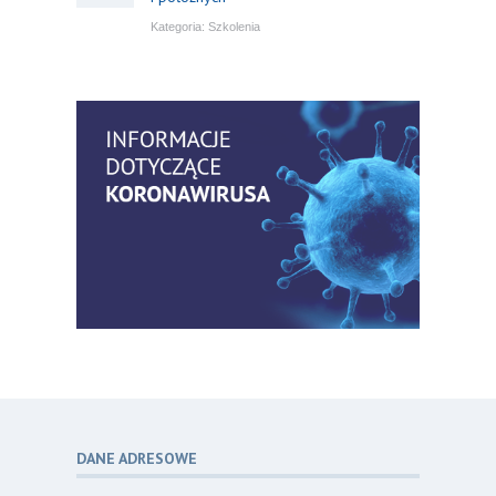
Kategoria:
Szkolenia
Bezpłatny webinar: Od wytycznych do
14
praktyki – aktualny konsensus ekspertów
07.26
w dostępie naczyniowym
Kategoria:
Szkolenia
Zaproszenie na Ogólnopolską
06
Konferencję Naukową „Terminologia
07.26
w pielęgniarstwie – komunikacja,
standaryzacja, praktyka”
Kategoria:
Konferencje
Bez strachu, z wiedzą – jak położna
06
może inspirować kobiety do świadomej
07.26
ochrony przed KZM?
Kategoria:
Podcasty
DANE ADRESOWE
Poza sezonem, poza schematem –
06
o nowym spojrzeniu na profilaktykę