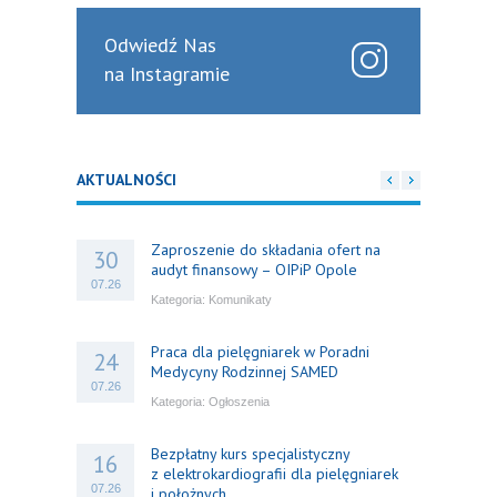
Odwiedź Nas
na Instagramie
AKTUALNOŚCI
Zaproszenie do składania ofert na
30
audyt finansowy – OIPiP Opole
07.26
Kategoria:
Komunikaty
Praca dla pielęgniarek w Poradni
24
Medycyny Rodzinnej SAMED
07.26
Kategoria:
Ogłoszenia
Bezpłatny kurs specjalistyczny
16
z elektrokardiografii dla pielęgniarek
07.26
i położnych