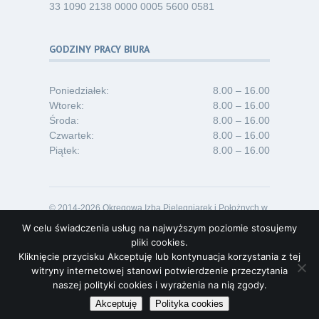
33 1090 2138 0000 0005 5600 0581
GODZINY PRACY BIURA
Poniedziałek:
8.00 – 16.00
Wtorek:
8.00 – 16.00
Środa:
8.00 – 16.00
Czwartek:
8.00 – 16.00
Piątek:
8.00 – 16.00
© 2014-2026 Okręgowa Izba Pielęgniarek i Położnych w
Opolu
W celu świadczenia usług na najwyższym poziomie stosujemy
Projekt i realizacja:
Lideon.pl
pliki cookies.
Kliknięcie przycisku Akceptuję lub kontynuacja korzystania z tej
witryny internetowej stanowi potwierdzenie przeczytania
naszej polityki cookies i wyrażenia na nią zgody.
Akceptuję
Polityka cookies