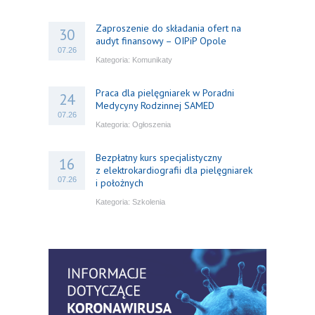
Zaproszenie do składania ofert na
30
audyt finansowy – OIPiP Opole
07.26
Kategoria:
Komunikaty
Praca dla pielęgniarek w Poradni
24
Medycyny Rodzinnej SAMED
07.26
Kategoria:
Ogłoszenia
Bezpłatny kurs specjalistyczny
16
z elektrokardiografii dla pielęgniarek
07.26
i położnych
Kategoria:
Szkolenia
Bezpłatny webinar: Od wytycznych do
14
praktyki – aktualny konsensus ekspertów
07.26
w dostępie naczyniowym
Kategoria:
Szkolenia
Zaproszenie na Ogólnopolską