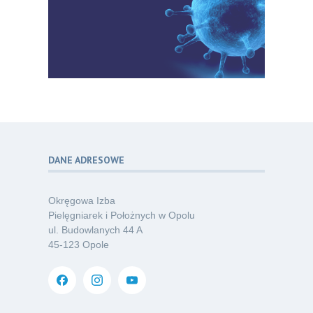
06
Konferencję Naukową „Terminologia
07.26
w pielęgniarstwie – komunikacja,
standaryzacja, praktyka”
Kategoria:
Konferencje
Bez strachu, z wiedzą – jak położna
06
może inspirować kobiety do świadomej
07.26
ochrony przed KZM?
Kategoria:
Podcasty
DANE ADRESOWE
Poza sezonem, poza schematem –
06
o nowym spojrzeniu na profilaktykę
07.26
chorób odkleszczowych
Okręgowa Izba
Kategoria:
Podcasty
Pielęgniarek i Położnych w Opolu
ul. Budowlanych 44 A
Oferta pracy – pielęgniarka/pielęgniarz
03
45-123 Opole
w opiece długoterminowej (Nysa)
07.26
Kategoria:
Ogłoszenia
Dni Otwarte dla studentów
30