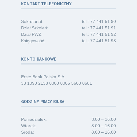
i absolwentów pielęgniarstwa
KONTAKT TELEFONICZNY
06.26
Kategoria:
Komunikaty
Sekretariat:
tel.: 77 441 51 90
Dział Szkoleń:
tel.: 77 441 51 91
Dział PWZ:
tel.: 77 441 51 92
Księgowość:
tel.: 77 441 51 93
KONTO BANKOWE
Erste Bank Polska S.A.
33 1090 2138 0000 0005 5600 0581
GODZINY PRACY BIURA
Poniedziałek:
8.00 – 16.00
Wtorek:
8.00 – 16.00
Środa:
8.00 – 16.00