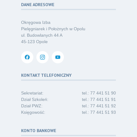
DANE ADRESOWE
Poza sezonem, poza schematem –
06
o nowym spojrzeniu na profilaktykę
07.26
chorób odkleszczowych
Okręgowa Izba
Kategoria:
Podcasty
Pielęgniarek i Położnych w Opolu
ul. Budowlanych 44 A
Oferta pracy – pielęgniarka/pielęgniarz
03
45-123 Opole
w opiece długoterminowej (Nysa)
07.26
Kategoria:
Ogłoszenia
Dni Otwarte dla studentów
30
i absolwentów pielęgniarstwa
KONTAKT TELEFONICZNY
06.26
Kategoria:
Komunikaty
Sekretariat:
tel.: 77 441 51 90
Dział Szkoleń:
tel.: 77 441 51 91
Dział PWZ:
tel.: 77 441 51 92
Księgowość:
tel.: 77 441 51 93
KONTO BANKOWE