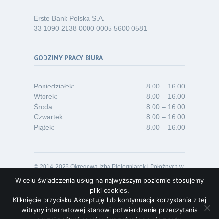
Erste Bank Polska S.A.
33 1090 2138 0000 0005 5600 0581
GODZINY PRACY BIURA
Poniedziałek:
8.00 – 16.00
Wtorek:
8.00 – 16.00
Środa:
8.00 – 16.00
Czwartek:
8.00 – 16.00
Piątek:
8.00 – 16.00
© 2014-2026 Okręgowa Izba Pielęgniarek i Położnych w
Opolu
W celu świadczenia usług na najwyższym poziomie stosujemy
Projekt i realizacja:
Lideon.pl
pliki cookies.
Kliknięcie przycisku Akceptuję lub kontynuacja korzystania z tej
witryny internetowej stanowi potwierdzenie przeczytania