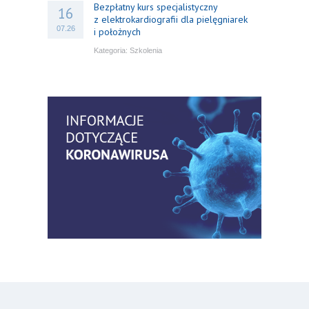
Bezpłatny kurs specjalistyczny
16
z elektrokardiografii dla pielęgniarek
07.26
i położnych
Kategoria:
Szkolenia
Bezpłatny webinar: Od wytycznych do
14
praktyki – aktualny konsensus ekspertów
07.26
w dostępie naczyniowym
Kategoria:
Szkolenia
Zaproszenie na Ogólnopolską
06
Konferencję Naukową „Terminologia
07.26
w pielęgniarstwie – komunikacja,
standaryzacja, praktyka”
Kategoria:
Konferencje
Bez strachu, z wiedzą – jak położna
06
może inspirować kobiety do świadomej
07.26
ochrony przed KZM?
Kategoria:
Podcasty