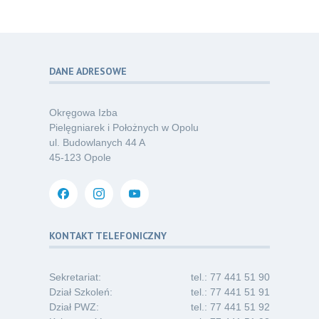
06
może inspirować kobiety do świadomej
07.26
ochrony przed KZM?
Kategoria:
Podcasty
DANE ADRESOWE
Poza sezonem, poza schematem –
06
o nowym spojrzeniu na profilaktykę
07.26
chorób odkleszczowych
Okręgowa Izba
Kategoria:
Podcasty
Pielęgniarek i Położnych w Opolu
ul. Budowlanych 44 A
Oferta pracy – pielęgniarka/pielęgniarz
03
45-123 Opole
w opiece długoterminowej (Nysa)
07.26
Kategoria:
Ogłoszenia
Dni Otwarte dla studentów
30
i absolwentów pielęgniarstwa
KONTAKT TELEFONICZNY
06.26
Kategoria:
Komunikaty
Sekretariat:
tel.: 77 441 51 90
Dział Szkoleń:
tel.: 77 441 51 91
Dział PWZ:
tel.: 77 441 51 92