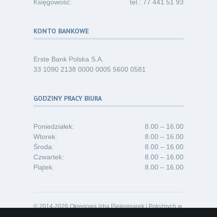
Księgowość:
tel.: 77 441 51 93
KONTO BANKOWE
Erste Bank Polska S.A.
33 1090 2138 0000 0005 5600 0581
GODZINY PRACY BIURA
Poniedziałek:
8.00 – 16.00
Wtorek:
8.00 – 16.00
Środa:
8.00 – 16.00
Czwartek:
8.00 – 16.00
Piątek:
8.00 – 16.00
© 2014-2026 Okręgowa Izba Pielęgniarek i Położnych w
Opolu