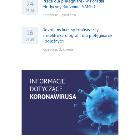
Praca dla pielęgniarek w Poradni
24
Medycyny Rodzinnej SAMED
07.26
Kategoria:
Ogłoszenia
Bezpłatny kurs specjalistyczny
16
z elektrokardiografii dla pielęgniarek
07.26
i położnych
Kategoria:
Szkolenia
Bezpłatny webinar: Od wytycznych do
14
praktyki – aktualny konsensus ekspertów
07.26
w dostępie naczyniowym
Kategoria:
Szkolenia
Zaproszenie na Ogólnopolską
06
Konferencję Naukową „Terminologia
07.26
w pielęgniarstwie – komunikacja,
standaryzacja, praktyka”
Kategoria:
Konferencje
Bez strachu, z wiedzą – jak położna