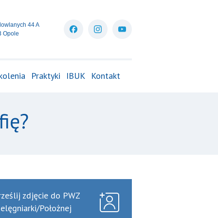
dowlanych 44 A
3 Opole
kolenia
Praktyki
IBUK
Kontakt
fię?
rześlij zdjęcie do PWZ
ielęgniarki/Położnej