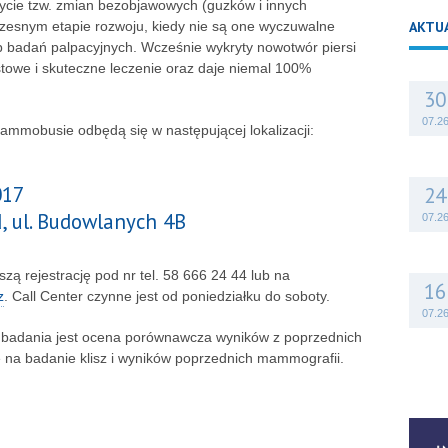
ycie tzw. zmian bezobjawowych (guzków i innych
zesnym etapie rozwoju, kiedy nie są one wyczuwalne
AKTU
ub badań palpacyjnych. Wcześnie wykryty nowotwór piersi
towe i skuteczne leczenie oraz daje niemal 100%
.
30
07.2
mobusie odbędą się w następującej lokalizacji:
017
24
, ul. Budowlanych 4B
07.2
zą rejestrację pod nr tel. 58 666 24 44 lub na
16
z
. Call Center czynne jest od poniedziałku do soboty.
07.2
badania jest ocena porównawcza wyników z poprzednich
e na badanie klisz i wyników poprzednich mammografii.
14
07.2