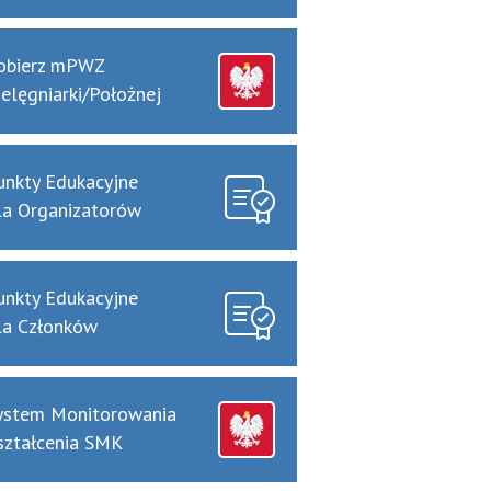
obierz mPWZ
ielęgniarki/Położnej
unkty Edukacyjne
la Organizatorów
unkty Edukacyjne
la Członków
ystem Monitorowania
ształcenia SMK