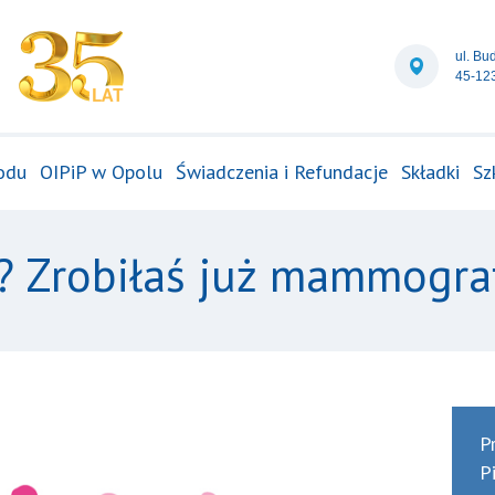
ul. Bu
45-12
odu
OIPiP w Opolu
Świadczenia i Refundacje
Składki
Sz
? Zrobiłaś już mammogra
P
P