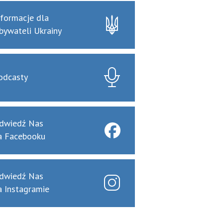
nformacje dla
bywateli Ukrainy
odcasty
dwiedź Nas
a Facebooku
dwiedź Nas
a Instagramie