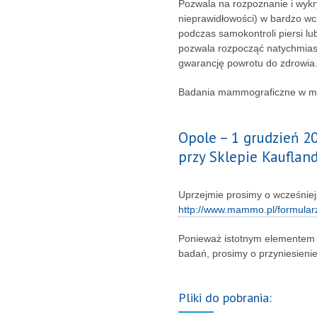
Pozwala na rozpoznanie i wykr
nieprawidłowości) w bardzo wc
podczas samokontroli piersi l
pozwala rozpocząć natychmias
gwarancję powrotu do zdrowia
Badania mammograficzne w mam
Opole – 1 grudzień 2
przy Sklepie Kaufland
Uprzejmie prosimy o wcześniejs
http://www.mammo.pl/formular
Ponieważ istotnym elementem 
badań, prosimy o przyniesieni
Pliki do pobrania: