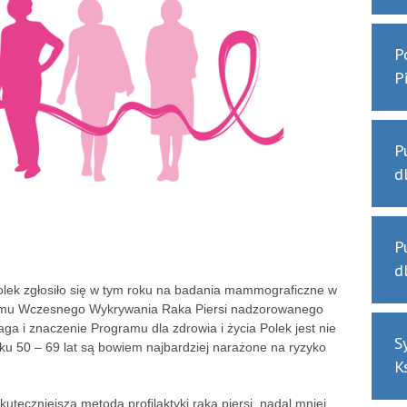
P
P
P
d
P
d
lek zgłosiło się w tym roku na badania mammograficzne w
amu Wczesnego Wykrywania Raka Piersi nadzorowanego
ga i znaczenie Programu dla zdrowia i życia Polek jest nie
S
ku 50 – 69 lat są bowiem najbardziej narażone na ryzyko
K
uteczniejsza metoda profilaktyki raka piersi, nadal mniej