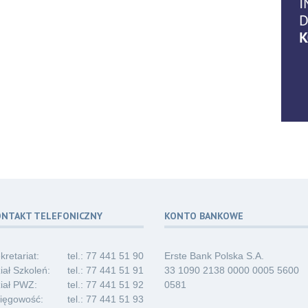
06
07.2
06
07.2
ONTAKT TELEFONICZNY
KONTO BANKOWE
06
07.2
kretariat:
tel.: 77 441 51 90
Erste Bank Polska S.A.
iał Szkoleń:
tel.: 77 441 51 91
33 1090 2138 0000 0005 5600
iał PWZ:
tel.: 77 441 51 92
0581
ięgowość:
tel.: 77 441 51 93
03