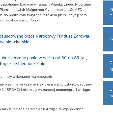
ę bezpłatnemu badaniu w ramach Populacyjnego Programu
I
iersi – mówi dr Małgorzata Cymerman z LUX MED
O
do profilaktyki związanej z rakiem piersi, gdyż jest to
ór złośliwy wśród Polek.”
 refundowane przez Narodowy Fundusz Zdrowia.
P
wanie lekarskie.
ubezpieczone panie w wieku od 50 do 69 lat,
O
logicznie i jednocześnie:
n
 nie miały wykonanej mammografii,
ie pisemne wskazanie (rak piersi wśród członków rodziny,
O
1 i BRCA 2) i nie miały wykonanej mammografii w ciągu
n
 minut i polega na zrobieniu 4 zdjęć rentgenowskich.