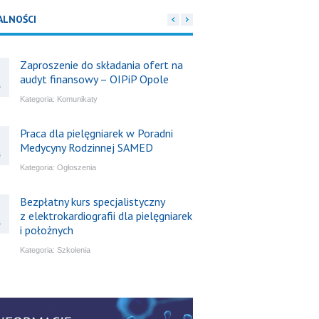
ALNOŚCI
Zaproszenie do składania ofert na
audyt finansowy – OIPiP Opole
6
Kategoria:
Komunikaty
Praca dla pielęgniarek w Poradni
Medycyny Rodzinnej SAMED
6
Kategoria:
Ogłoszenia
Bezpłatny kurs specjalistyczny
z elektrokardiografii dla pielęgniarek
6
i położnych
Kategoria:
Szkolenia
Bezpłatny webinar: Od wytycznych
do praktyki – aktualny konsensus
6
ekspertów w dostępie naczyniowym