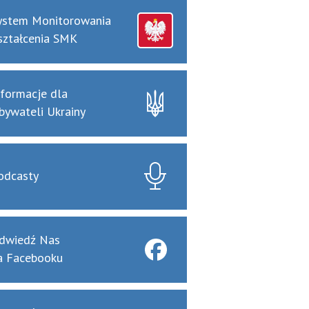
ystem Monitorowania
ształcenia SMK
nformacje dla
bywateli Ukrainy
odcasty
dwiedź Nas
a Facebooku