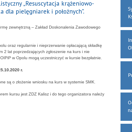
listyczny „Resuscytacja krążeniowo-
S
dla pielęgniarek i położnych”.
K
 firmę zewnętrzną – Zakład Doskonalenia Zawodowego
I
lu oraz regularnie i nieprzerwanie opłacającą składkę
O
 2 lat poprzedzających zgłoszenie na kurs i nie
OIPiP w Opolu mogą uczestniczyć w kursie bezpłatnie.
5.10.2020 r.
P
ne są o złożenie wniosku na kurs w systemie SMK.
rem kursu jest ZDZ Kalisz i do tego organizatora należy
O
n