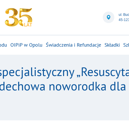
ul. Bu
45-12
odu
OIPiP w Opolu
Świadczenia i Refundacje
Składki
Sz
specjalistyczny „Resuscyt
dechowa noworodka dla p