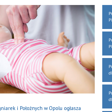
P
P
P
P
P
d
P
d
niarek i Położnych w Opolu ogłasza