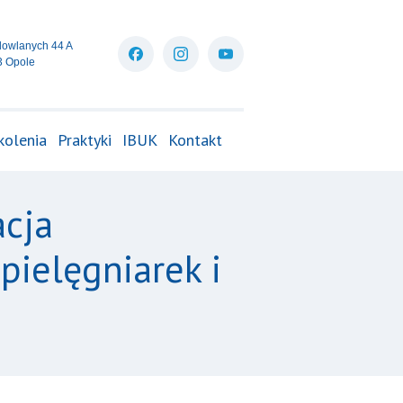
dowlanych 44 A
3 Opole
kolenia
Praktyki
IBUK
Kontakt
acja
ielęgniarek i