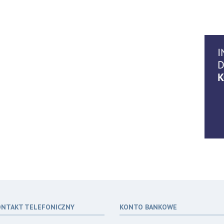
14
07.2
06
07.2
06
07.2
ONTAKT TELEFONICZNY
KONTO BANKOWE
06