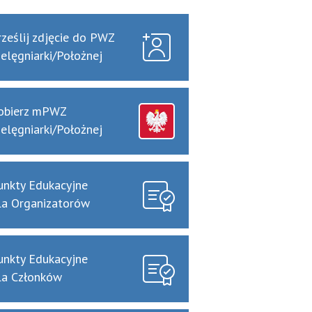
rześlij zdjęcie do PWZ
ielęgniarki/Położnej
obierz mPWZ
ielęgniarki/Położnej
unkty Edukacyjne
la Organizatorów
unkty Edukacyjne
la Członków