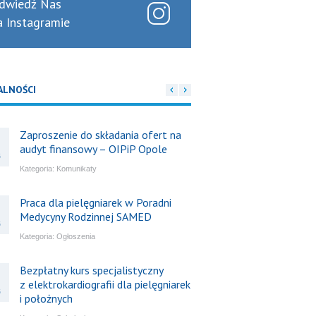
dwiedź Nas
a Instagramie
ALNOŚCI
Zaproszenie do składania ofert na
audyt finansowy – OIPiP Opole
6
Kategoria:
Komunikaty
Praca dla pielęgniarek w Poradni
Medycyny Rodzinnej SAMED
6
Kategoria:
Ogłoszenia
Bezpłatny kurs specjalistyczny
z elektrokardiografii dla pielęgniarek
6
i położnych