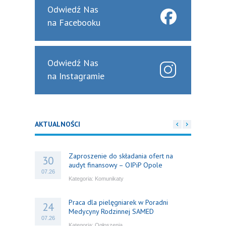
Odwiedź Nas
na Facebooku
Odwiedź Nas
na Instagramie
AKTUALNOŚCI
Zaproszenie do składania ofert na
30
audyt finansowy – OIPiP Opole
07.26
Kategoria:
Komunikaty
Praca dla pielęgniarek w Poradni
24
Medycyny Rodzinnej SAMED
07.26
Kategoria:
Ogłoszenia