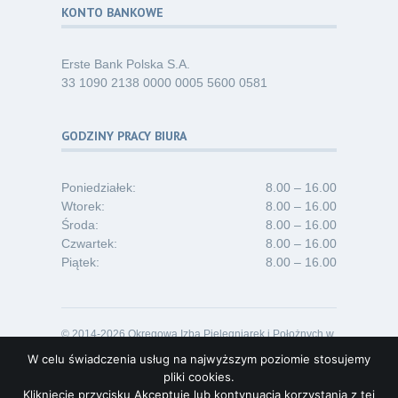
KONTO BANKOWE
Erste Bank Polska S.A.
33 1090 2138 0000 0005 5600 0581
GODZINY PRACY BIURA
Poniedziałek:
8.00 – 16.00
Wtorek:
8.00 – 16.00
Środa:
8.00 – 16.00
Czwartek:
8.00 – 16.00
Piątek:
8.00 – 16.00
© 2014-2026 Okręgowa Izba Pielęgniarek i Położnych w
Opolu
W celu świadczenia usług na najwyższym poziomie stosujemy
Projekt i realizacja:
Lideon.pl
pliki cookies.
Kliknięcie przycisku Akceptuję lub kontynuacja korzystania z tej