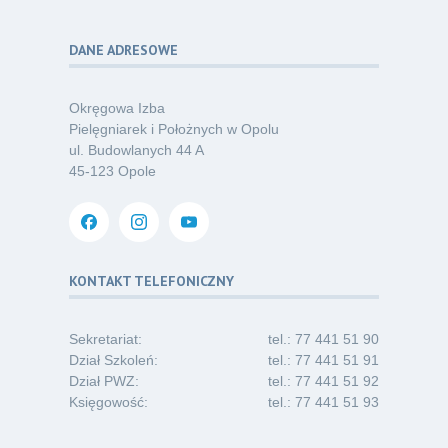
Kategoria:
Podcasty
DANE ADRESOWE
Poza sezonem, poza schematem –
06
o nowym spojrzeniu na profilaktykę
07.26
chorób odkleszczowych
Okręgowa Izba
Kategoria:
Podcasty
Pielęgniarek i Położnych w Opolu
ul. Budowlanych 44 A
Oferta pracy – pielęgniarka/pielęgniarz
03
45-123 Opole
w opiece długoterminowej (Nysa)
07.26
Kategoria:
Ogłoszenia
Dni Otwarte dla studentów
30
i absolwentów pielęgniarstwa
KONTAKT TELEFONICZNY
06.26
Kategoria:
Komunikaty
Sekretariat:
tel.: 77 441 51 90
Dział Szkoleń:
tel.: 77 441 51 91
Dział PWZ:
tel.: 77 441 51 92
Księgowość:
tel.: 77 441 51 93