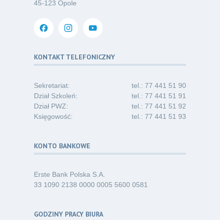
03
45-123 Opole
w opiece długoterminowej (Nysa)
07.26
Kategoria:
Ogłoszenia
Dni Otwarte dla studentów
30
i absolwentów pielęgniarstwa
KONTAKT TELEFONICZNY
06.26
Kategoria:
Komunikaty
Sekretariat:
tel.: 77 441 51 90
Dział Szkoleń:
tel.: 77 441 51 91
Dział PWZ:
tel.: 77 441 51 92
Księgowość:
tel.: 77 441 51 93
KONTO BANKOWE
Erste Bank Polska S.A.
33 1090 2138 0000 0005 5600 0581
GODZINY PRACY BIURA