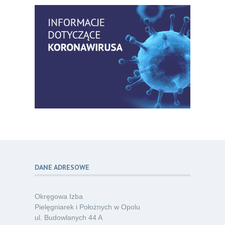
praktyki – aktualny konsensus ekspertów
07.26
w dostępie naczyniowym
Kategoria:
Szkolenia
Zaproszenie na Ogólnopolską
06
Konferencję Naukową „Terminologia
07.26
w pielęgniarstwie – komunikacja,
standaryzacja, praktyka”
Kategoria:
Konferencje
Bez strachu, z wiedzą – jak położna
06
może inspirować kobiety do świadomej
07.26
ochrony przed KZM?
Kategoria:
Podcasty
DANE ADRESOWE
Poza sezonem, poza schematem –
06
o nowym spojrzeniu na profilaktykę
07.26
chorób odkleszczowych
Okręgowa Izba
Kategoria:
Podcasty
Pielęgniarek i Położnych w Opolu
ul. Budowlanych 44 A
Oferta pracy – pielęgniarka/pielęgniarz