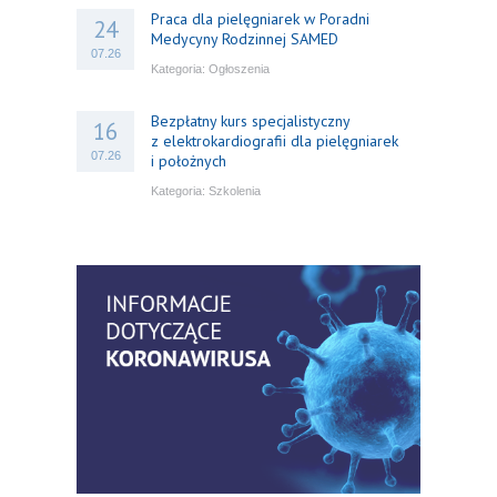
Praca dla pielęgniarek w Poradni
24
Medycyny Rodzinnej SAMED
07.26
Kategoria:
Ogłoszenia
Bezpłatny kurs specjalistyczny
16
z elektrokardiografii dla pielęgniarek
07.26
i położnych
Kategoria:
Szkolenia
Bezpłatny webinar: Od wytycznych do
14
praktyki – aktualny konsensus ekspertów
07.26
w dostępie naczyniowym
Kategoria:
Szkolenia
Zaproszenie na Ogólnopolską
06
Konferencję Naukową „Terminologia
07.26
w pielęgniarstwie – komunikacja,
standaryzacja, praktyka”
Kategoria:
Konferencje