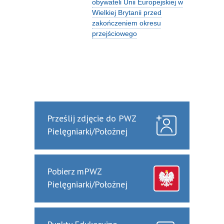
obywateli Unii Europejskiej w
Wielkiej Brytanii przed
zakończeniem okresu
przejściowego
Prześlij zdjęcie do PWZ
Pielęgniarki/Położnej
Pobierz mPWZ
Pielęgniarki/Położnej