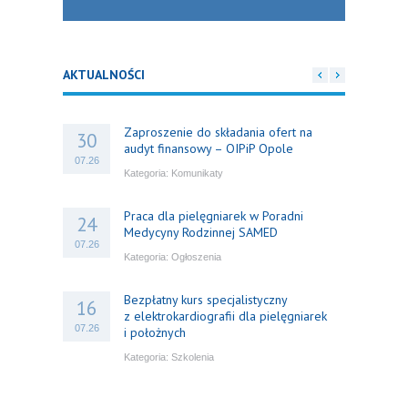
AKTUALNOŚCI
Zaproszenie do składania ofert na
30
audyt finansowy – OIPiP Opole
07.26
Kategoria:
Komunikaty
Praca dla pielęgniarek w Poradni
24
Medycyny Rodzinnej SAMED
07.26
Kategoria:
Ogłoszenia
Bezpłatny kurs specjalistyczny
16
z elektrokardiografii dla pielęgniarek
07.26
i położnych
Kategoria:
Szkolenia
Bezpłatny webinar: Od wytycznych do