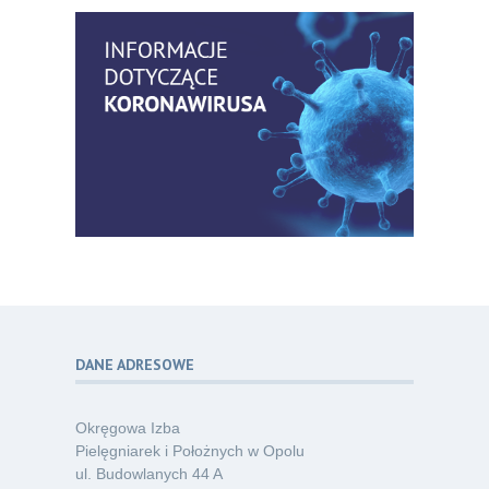
14
praktyki – aktualny konsensus ekspertów
07.26
w dostępie naczyniowym
Kategoria:
Szkolenia
Zaproszenie na Ogólnopolską
06
Konferencję Naukową „Terminologia
07.26
w pielęgniarstwie – komunikacja,
standaryzacja, praktyka”
Kategoria:
Konferencje
Bez strachu, z wiedzą – jak położna
06
może inspirować kobiety do świadomej
07.26
ochrony przed KZM?
Kategoria:
Podcasty
DANE ADRESOWE
Poza sezonem, poza schematem –
06
o nowym spojrzeniu na profilaktykę
07.26
chorób odkleszczowych
Okręgowa Izba
Kategoria:
Podcasty
Pielęgniarek i Położnych w Opolu
ul. Budowlanych 44 A