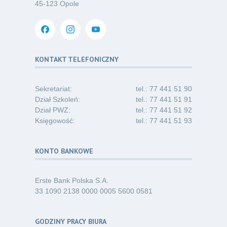
Oferta pracy – pielęgniarka/pielęgniarz
03
45-123 Opole
w opiece długoterminowej (Nysa)
07.26
Kategoria:
Ogłoszenia
Dni Otwarte dla studentów
30
i absolwentów pielęgniarstwa
KONTAKT TELEFONICZNY
06.26
Kategoria:
Komunikaty
Sekretariat:
tel.: 77 441 51 90
Dział Szkoleń:
tel.: 77 441 51 91
Dział PWZ:
tel.: 77 441 51 92
Księgowość:
tel.: 77 441 51 93
KONTO BANKOWE
Erste Bank Polska S.A.
33 1090 2138 0000 0005 5600 0581
GODZINY PRACY BIURA