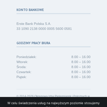
KONTO BANKOWE
Erste Bank Polska S.A.
33 1090 2138 0000 0005 5600 0581
GODZINY PRACY BIURA
Poniedziałek:
8.00 – 16.00
Wtorek:
8.00 – 16.00
Środa:
8.00 – 16.00
Czwartek:
8.00 – 16.00
Piątek:
8.00 – 16.00
© 2014-2026 Okręgowa Izba Pielęgniarek i Położnych w
Opolu
W celu świadczenia usług na najwyższym poziomie stosujemy
Projekt i realizacja:
Lideon.pl