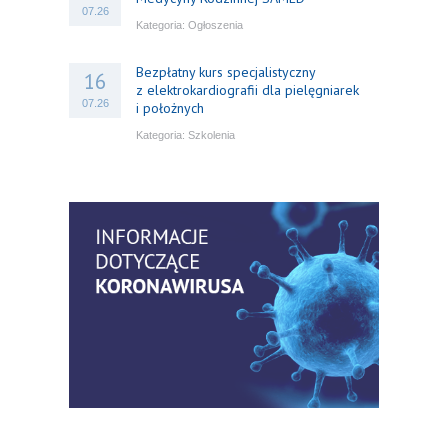
07.26
Kategoria:
Ogłoszenia
Bezpłatny kurs specjalistyczny
16
z elektrokardiografii dla pielęgniarek
07.26
i położnych
Kategoria:
Szkolenia
Bezpłatny webinar: Od wytycznych do
14
praktyki – aktualny konsensus ekspertów
07.26
w dostępie naczyniowym
Kategoria:
Szkolenia
Zaproszenie na Ogólnopolską
06
Konferencję Naukową „Terminologia
07.26
w pielęgniarstwie – komunikacja,
standaryzacja, praktyka”
Kategoria:
Konferencje
Bez strachu, z wiedzą – jak położna
06
może inspirować kobiety do świadomej