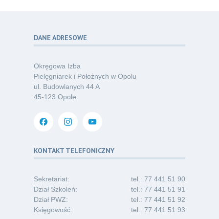
07.26
ochrony przed KZM?
Kategoria:
Podcasty
DANE ADRESOWE
Poza sezonem, poza schematem –
06
o nowym spojrzeniu na profilaktykę
07.26
chorób odkleszczowych
Okręgowa Izba
Kategoria:
Podcasty
Pielęgniarek i Położnych w Opolu
ul. Budowlanych 44 A
Oferta pracy – pielęgniarka/pielęgniarz
03
45-123 Opole
w opiece długoterminowej (Nysa)
07.26
Kategoria:
Ogłoszenia
Dni Otwarte dla studentów
30
i absolwentów pielęgniarstwa
KONTAKT TELEFONICZNY
06.26
Kategoria:
Komunikaty
Sekretariat:
tel.: 77 441 51 90
Dział Szkoleń:
tel.: 77 441 51 91
Dział PWZ:
tel.: 77 441 51 92
Księgowość:
tel.: 77 441 51 93