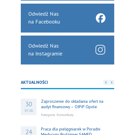
Odwiedź Nas
na Facebooku
Odwiedź Nas
na Instagramie
AKTUALNOŚCI
Zaproszenie do składania ofert na
30
audyt finansowy – OIPiP Opole
07.26
Kategoria:
Komunikaty
Praca dla pielęgniarek w Poradni
24
Medycyny Rodzinnej SAMED