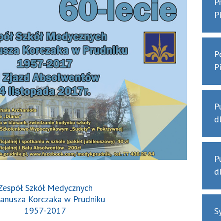
P
P
P
P
P
d
P
d
Zespół Szkół Medycznych
 Janusza Korczaka w Prudniku
1957-2017
S