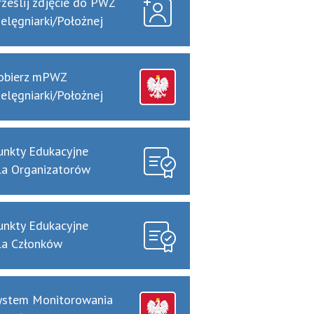
rześlij zdjęcie do PWZ
ielęgniarki/Położnej
obierz mPWZ
ielęgniarki/Położnej
unkty Edukacyjne
la Organizatorów
unkty Edukacyjne
la Członków
ystem Monitorowania