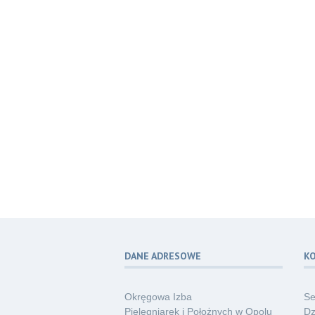
DANE ADRESOWE
K
Okręgowa Izba
Se
Pielęgniarek i Położnych w Opolu
Dz