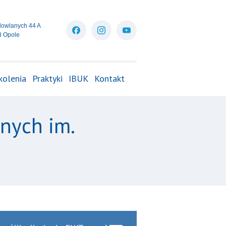
dowlanych 44 A
3 Opole
kolenia
Praktyki
IBUK
Kontakt
nych im.