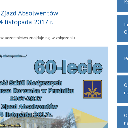
K
II Zjazd Absolwentów
4 listopada 2017 r.
I
O
sz uczestnictwa znajduje się w załączeniu.
P
O
n
O
n