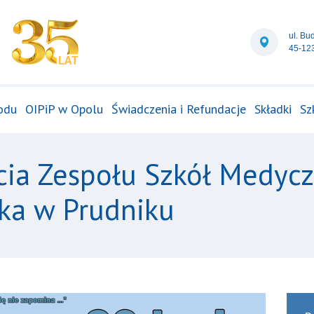
ul. Bu
45-12
odu
OIPiP w Opolu
Świadczenia i Refundacje
Składki
Sz
ia Zespołu Szkół Medycz
ka w Prudniku