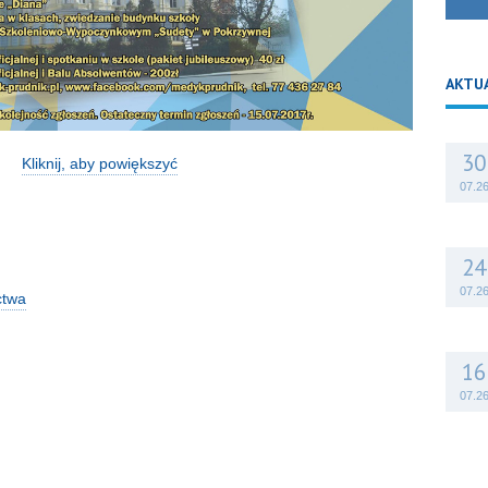
AKTU
30
Kliknij, aby powiększyć
07.2
24
07.2
ctwa
16
07.2