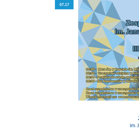
07.17
im.