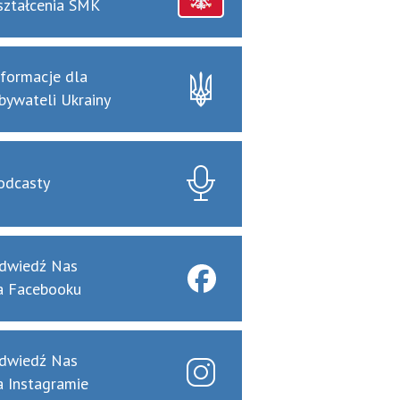
ształcenia SMK
nformacje dla
bywateli Ukrainy
odcasty
dwiedź Nas
a Facebooku
dwiedź Nas
a Instagramie