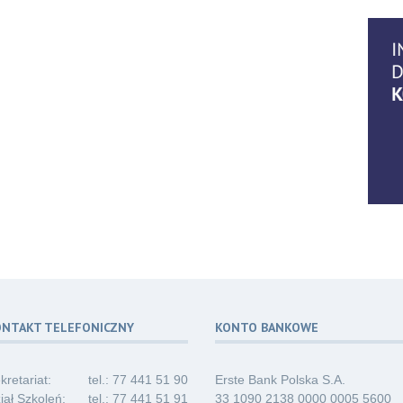
14
07.2
06
07.2
06
07.2
ONTAKT TELEFONICZNY
KONTO BANKOWE
06
07.2
kretariat:
tel.: 77 441 51 90
Erste Bank Polska S.A.
iał Szkoleń:
tel.: 77 441 51 91
33 1090 2138 0000 0005 5600