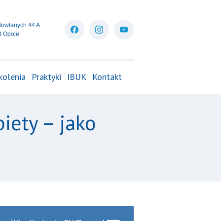
dowlanych 44 A
3 Opole
kolenia
Praktyki
IBUK
Kontakt
iety – jako