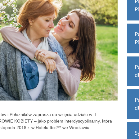
P
P
P
P
P
d
P
d
ów i Położników zaprasza do wzięcia udziału w II
ROWIE KOBIETY – jako problem interdyscyplinarny, która
istopada 2018 r. w Hotelu Ibis*** we Wrocławiu.
S