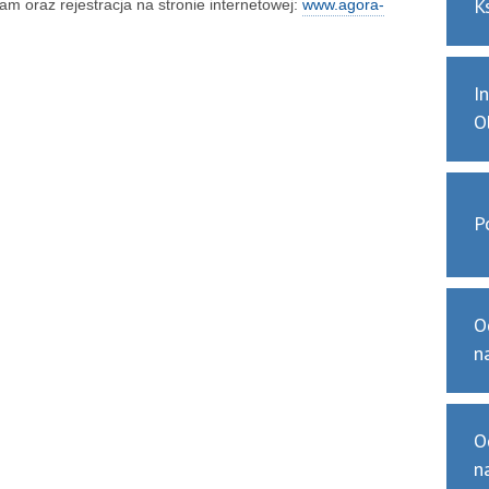
K
m oraz rejestracja na stronie internetowej:
www.agora-
I
O
P
O
n
O
n