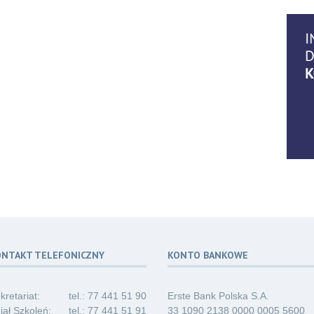
14
07.2
06
07.2
06
07.2
ONTAKT TELEFONICZNY
KONTO BANKOWE
06
07.2
kretariat:
tel.: 77 441 51 90
Erste Bank Polska S.A.
iał Szkoleń:
tel.: 77 441 51 91
33 1090 2138 0000 0005 5600