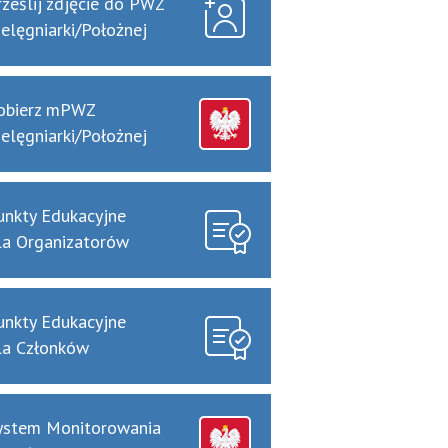
rześlij zdjęcie do PWZ
ielęgniarki/Położnej
obierz mPWZ
ielęgniarki/Położnej
unkty Edukacyjne
la Organizatorów
unkty Edukacyjne
la Członków
ystem Monitorowania