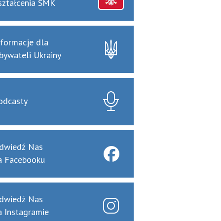
ształcenia SMK
nformacje dla
bywateli Ukrainy
odcasty
dwiedź Nas
a Facebooku
dwiedź Nas
a Instagramie