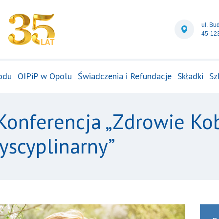
ul. Bu
45-12
odu
OIPiP w Opolu
Świadczenia i Refundacje
Składki
Sz
onferencja „Zdrowie Kob
yscyplinarny”