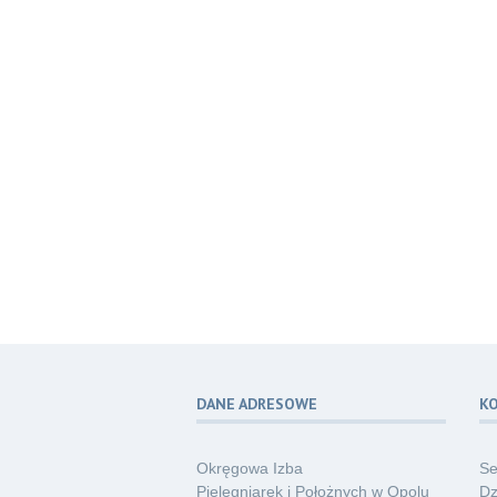
DANE ADRESOWE
K
Okręgowa Izba
Se
Pielęgniarek i Położnych w Opolu
Dz