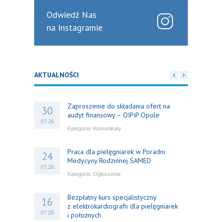
Odwiedź Nas
na Instagramie
AKTUALNOŚCI
Zaproszenie do składania ofert na
30
audyt finansowy – OIPiP Opole
07.26
Kategoria:
Komunikaty
Praca dla pielęgniarek w Poradni
24
Medycyny Rodzinnej SAMED
07.26
Kategoria:
Ogłoszenia
Bezpłatny kurs specjalistyczny
16
z elektrokardiografii dla pielęgniarek
07.26
i położnych