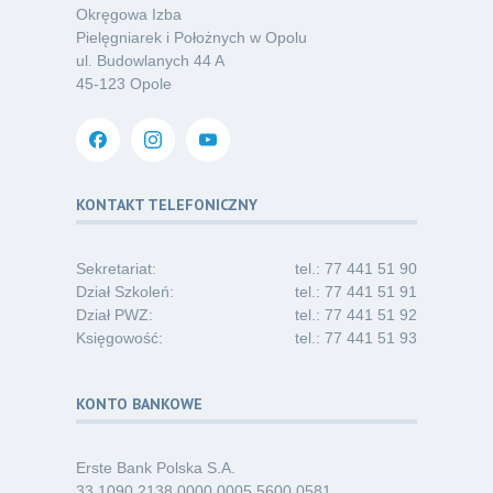
Okręgowa Izba
Kategoria:
Podcasty
Pielęgniarek i Położnych w Opolu
ul. Budowlanych 44 A
Oferta pracy – pielęgniarka/pielęgniarz
03
45-123 Opole
w opiece długoterminowej (Nysa)
07.26
Kategoria:
Ogłoszenia
Dni Otwarte dla studentów
30
i absolwentów pielęgniarstwa
KONTAKT TELEFONICZNY
06.26
Kategoria:
Komunikaty
Sekretariat:
tel.: 77 441 51 90
Dział Szkoleń:
tel.: 77 441 51 91
Dział PWZ:
tel.: 77 441 51 92
Księgowość:
tel.: 77 441 51 93
KONTO BANKOWE
Erste Bank Polska S.A.
33 1090 2138 0000 0005 5600 0581