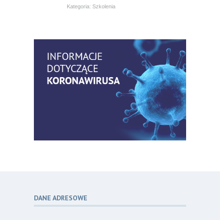
Kategoria:
Szkolenia
Bezpłatny webinar: Od wytycznych do
14
praktyki – aktualny konsensus ekspertów
07.26
w dostępie naczyniowym
Kategoria:
Szkolenia
Zaproszenie na Ogólnopolską
06
Konferencję Naukową „Terminologia
07.26
w pielęgniarstwie – komunikacja,
standaryzacja, praktyka”
Kategoria:
Konferencje
Bez strachu, z wiedzą – jak położna
06
może inspirować kobiety do świadomej
07.26
ochrony przed KZM?
Kategoria:
Podcasty
DANE ADRESOWE
Poza sezonem, poza schematem –
06
o nowym spojrzeniu na profilaktykę
07.26
chorób odkleszczowych