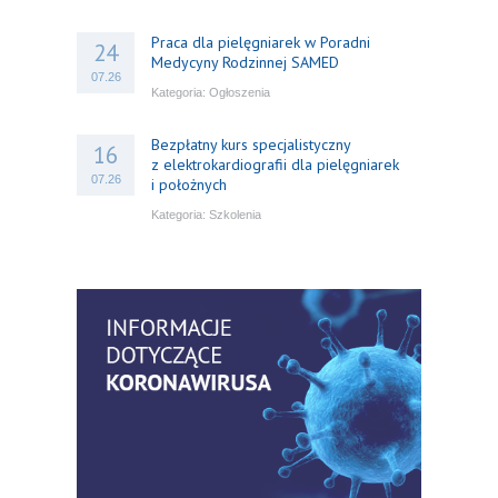
Praca dla pielęgniarek w Poradni
24
Medycyny Rodzinnej SAMED
07.26
Kategoria:
Ogłoszenia
Bezpłatny kurs specjalistyczny
16
z elektrokardiografii dla pielęgniarek
07.26
i położnych
Kategoria:
Szkolenia
Bezpłatny webinar: Od wytycznych do
14
praktyki – aktualny konsensus ekspertów
07.26
w dostępie naczyniowym
Kategoria:
Szkolenia
Zaproszenie na Ogólnopolską
06
Konferencję Naukową „Terminologia
07.26
w pielęgniarstwie – komunikacja,
standaryzacja, praktyka”
Kategoria:
Konferencje