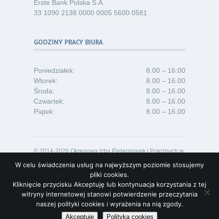
Erste Bank Polska S.A.
33 1090 2138 0000 0005 5600 0581
GODZINY PRACY BIURA
Poniedziałek:
8.00 – 16.00
Wtorek:
8.00 – 16.00
Środa:
8.00 – 16.00
Czwartek:
8.00 – 16.00
Piątek:
8.00 – 16.00
© 2014-2026 Okręgowa Izba Pielęgniarek i Położnych w
Opolu
W celu świadczenia usług na najwyższym poziomie stosujemy
Projekt i realizacja:
Lideon.pl
pliki cookies.
Kliknięcie przycisku Akceptuję lub kontynuacja korzystania z tej
witryny internetowej stanowi potwierdzenie przeczytania
naszej polityki cookies i wyrażenia na nią zgody.
Akceptuję
Polityka cookies