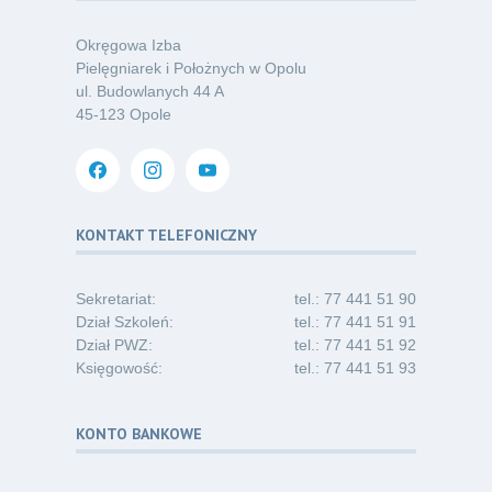
o nowym spojrzeniu na profilaktykę
07.26
chorób odkleszczowych
Okręgowa Izba
Kategoria:
Podcasty
Pielęgniarek i Położnych w Opolu
ul. Budowlanych 44 A
Oferta pracy – pielęgniarka/pielęgniarz
03
45-123 Opole
w opiece długoterminowej (Nysa)
07.26
Kategoria:
Ogłoszenia
Dni Otwarte dla studentów
30
i absolwentów pielęgniarstwa
KONTAKT TELEFONICZNY
06.26
Kategoria:
Komunikaty
Sekretariat:
tel.: 77 441 51 90
Dział Szkoleń:
tel.: 77 441 51 91
Dział PWZ:
tel.: 77 441 51 92
Księgowość:
tel.: 77 441 51 93
KONTO BANKOWE