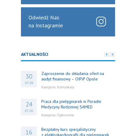
Odwiedź Nas
na Instagramie
AKTUALNOŚCI
Zaproszenie do składania ofert na
30
audyt finansowy – OIPiP Opole
07.26
Kategoria:
Komunikaty
Praca dla pielęgniarek w Poradni
24
Medycyny Rodzinnej SAMED
07.26
Kategoria:
Ogłoszenia
Bezpłatny kurs specjalistyczny
16
z elektrokardiografii dla pielęgniarek