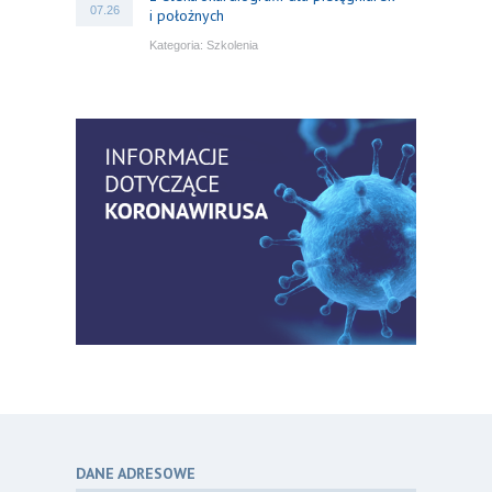
07.26
i położnych
Kategoria:
Szkolenia
Bezpłatny webinar: Od wytycznych do
14
praktyki – aktualny konsensus ekspertów
07.26
w dostępie naczyniowym
Kategoria:
Szkolenia
Zaproszenie na Ogólnopolską
06
Konferencję Naukową „Terminologia
07.26
w pielęgniarstwie – komunikacja,
standaryzacja, praktyka”
Kategoria:
Konferencje
Bez strachu, z wiedzą – jak położna
06
może inspirować kobiety do świadomej
07.26
ochrony przed KZM?
Kategoria:
Podcasty
DANE ADRESOWE
Poza sezonem, poza schematem –
06