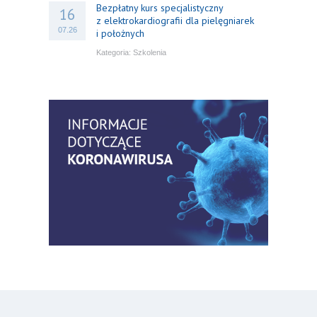
Bezpłatny kurs specjalistyczny
16
z elektrokardiografii dla pielęgniarek
07.26
i położnych
Kategoria:
Szkolenia
Bezpłatny webinar: Od wytycznych do
14
praktyki – aktualny konsensus ekspertów
07.26
w dostępie naczyniowym
Kategoria:
Szkolenia
Zaproszenie na Ogólnopolską
06
Konferencję Naukową „Terminologia
07.26
w pielęgniarstwie – komunikacja,
standaryzacja, praktyka”
Kategoria:
Konferencje
Bez strachu, z wiedzą – jak położna
06
może inspirować kobiety do świadomej
07.26
ochrony przed KZM?
Kategoria:
Podcasty