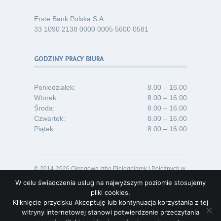
Erste Bank Polska S.A.
33 1090 2138 0000 0005 5600 0581
GODZINY PRACY BIURA
Poniedziałek:
8.00 – 16.00
Wtorek:
8.00 – 16.00
Środa:
8.00 – 16.00
Czwartek:
8.00 – 16.00
Piątek:
8.00 – 16.00
© 2014-2026 Okręgowa Izba Pielęgniarek i Położnych w
Opolu
W celu świadczenia usług na najwyższym poziomie stosujemy
Projekt i realizacja:
Lideon.pl
pliki cookies.
Kliknięcie przycisku Akceptuję lub kontynuacja korzystania z tej
witryny internetowej stanowi potwierdzenie przeczytania