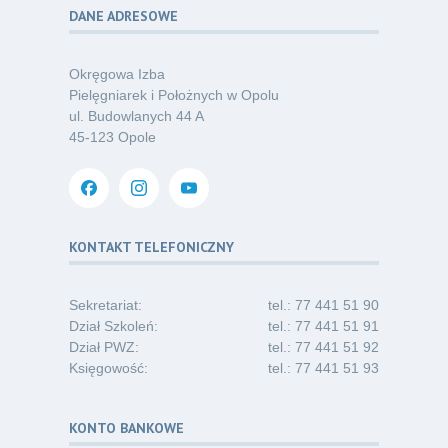
DANE ADRESOWE
Poza sezonem, poza schematem –
06
o nowym spojrzeniu na profilaktykę
07.26
chorób odkleszczowych
Okręgowa Izba
Kategoria:
Podcasty
Pielęgniarek i Położnych w Opolu
ul. Budowlanych 44 A
Oferta pracy – pielęgniarka/pielęgniarz
03
45-123 Opole
w opiece długoterminowej (Nysa)
07.26
Kategoria:
Ogłoszenia
Dni Otwarte dla studentów
30
i absolwentów pielęgniarstwa
KONTAKT TELEFONICZNY
06.26
Kategoria:
Komunikaty
Sekretariat:
tel.: 77 441 51 90
Dział Szkoleń:
tel.: 77 441 51 91
Dział PWZ:
tel.: 77 441 51 92
Księgowość:
tel.: 77 441 51 93
KONTO BANKOWE