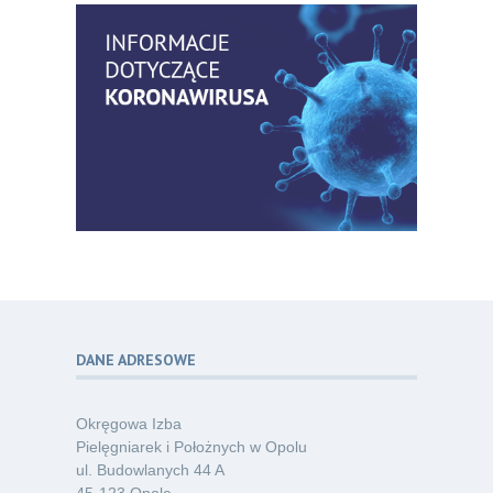
praktyki – aktualny konsensus ekspertów
07.26
w dostępie naczyniowym
Kategoria:
Szkolenia
Zaproszenie na Ogólnopolską
06
Konferencję Naukową „Terminologia
07.26
w pielęgniarstwie – komunikacja,
standaryzacja, praktyka”
Kategoria:
Konferencje
Bez strachu, z wiedzą – jak położna
06
może inspirować kobiety do świadomej
07.26
ochrony przed KZM?
Kategoria:
Podcasty
DANE ADRESOWE
Poza sezonem, poza schematem –
06
o nowym spojrzeniu na profilaktykę
07.26
chorób odkleszczowych
Okręgowa Izba
Kategoria:
Podcasty
Pielęgniarek i Położnych w Opolu
ul. Budowlanych 44 A
Oferta pracy – pielęgniarka/pielęgniarz