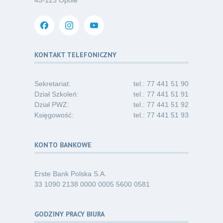
03
45-123 Opole
w opiece długoterminowej (Nysa)
07.26
Kategoria:
Ogłoszenia
Dni Otwarte dla studentów
30
i absolwentów pielęgniarstwa
KONTAKT TELEFONICZNY
06.26
Kategoria:
Komunikaty
Sekretariat:
tel.: 77 441 51 90
Dział Szkoleń:
tel.: 77 441 51 91
Dział PWZ:
tel.: 77 441 51 92
Księgowość:
tel.: 77 441 51 93
KONTO BANKOWE
Erste Bank Polska S.A.
33 1090 2138 0000 0005 5600 0581
GODZINY PRACY BIURA