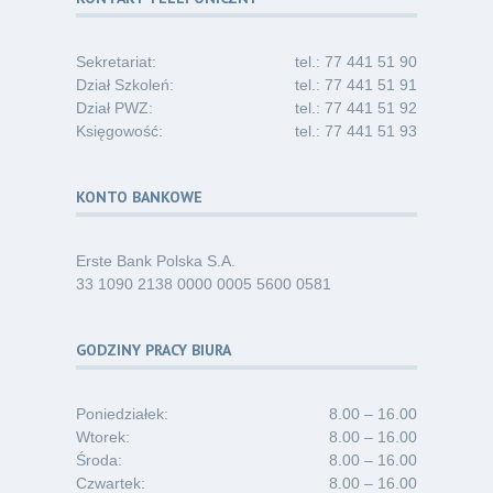
06.26
Kategoria:
Komunikaty
Sekretariat:
tel.: 77 441 51 90
Dział Szkoleń:
tel.: 77 441 51 91
Dział PWZ:
tel.: 77 441 51 92
Księgowość:
tel.: 77 441 51 93
KONTO BANKOWE
Erste Bank Polska S.A.
33 1090 2138 0000 0005 5600 0581
GODZINY PRACY BIURA
Poniedziałek:
8.00 – 16.00
Wtorek:
8.00 – 16.00
Środa:
8.00 – 16.00
Czwartek:
8.00 – 16.00