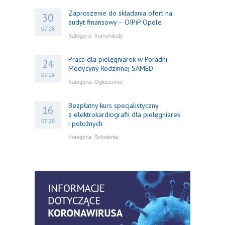
Zaproszenie do składania ofert na
30
audyt finansowy – OIPiP Opole
07.26
Kategoria:
Komunikaty
Praca dla pielęgniarek w Poradni
24
Medycyny Rodzinnej SAMED
07.26
Kategoria:
Ogłoszenia
Bezpłatny kurs specjalistyczny
16
z elektrokardiografii dla pielęgniarek
07.26
i położnych
Kategoria:
Szkolenia
Bezpłatny webinar: Od wytycznych do
14
praktyki – aktualny konsensus ekspertów
07.26
w dostępie naczyniowym
Kategoria:
Szkolenia
Zaproszenie na Ogólnopolską
06
Konferencję Naukową „Terminologia