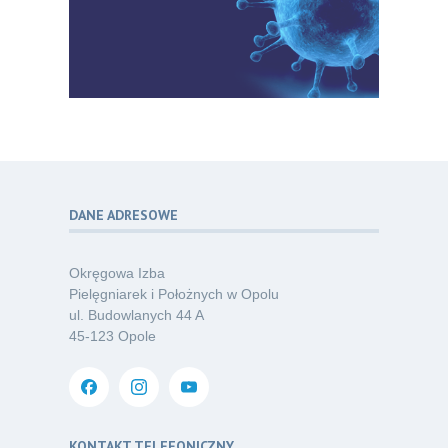
07.26
w pielęgniarstwie – komunikacja,
standaryzacja, praktyka”
Kategoria:
Konferencje
Bez strachu, z wiedzą – jak położna
06
może inspirować kobiety do świadomej
07.26
ochrony przed KZM?
Kategoria:
Podcasty
DANE ADRESOWE
Poza sezonem, poza schematem –
06
o nowym spojrzeniu na profilaktykę
07.26
chorób odkleszczowych
Okręgowa Izba
Kategoria:
Podcasty
Pielęgniarek i Położnych w Opolu
ul. Budowlanych 44 A
Oferta pracy – pielęgniarka/pielęgniarz
03
45-123 Opole
w opiece długoterminowej (Nysa)
07.26
Kategoria:
Ogłoszenia
Dni Otwarte dla studentów
30
i absolwentów pielęgniarstwa
KONTAKT TELEFONICZNY