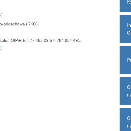
K
G).
wo-oddechowa (RKO).
I
O
koleń OIPiP, tel. 77 455 09 57, 784 954 491,
pl
.
P
O
n
O
n