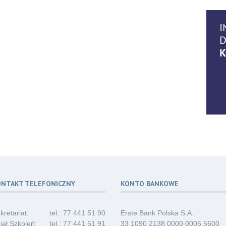
14
07.2
06
07.2
06
07.2
ONTAKT TELEFONICZNY
KONTO BANKOWE
06
07.2
kretariat:
tel.: 77 441 51 90
Erste Bank Polska S.A.
iał Szkoleń:
tel.: 77 441 51 91
33 1090 2138 0000 0005 5600