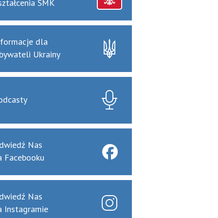
ształcenia SMK
nformacje dla
bywateli Ukrainy
odcasty
dwiedź Nas
a Facebooku
dwiedź Nas
a Instagramie