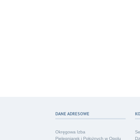
DANE ADRESOWE
K
Okręgowa Izba
Se
Pielęgniarek i Położnych w Opolu
Dz