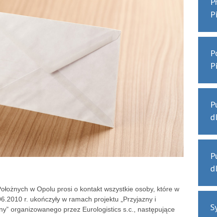
P
P
P
P
P
d
P
d
ołożnych w Opolu prosi o kontakt wszystkie osoby, które w
06.2010 r. ukończyły w ramach projektu „Przyjazny i
S
” organizowanego przez Eurologistics s.c., następujące