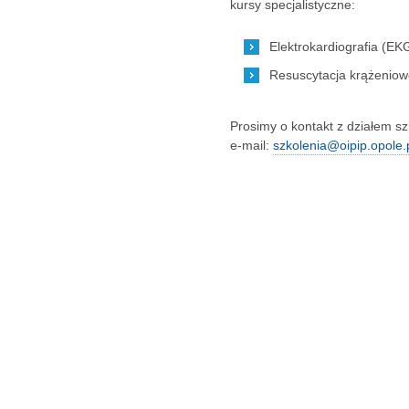
kursy specjalistyczne:
Elektrokardiografia (EK
Resuscytacja krążenio
Prosimy o kontakt z działem sz
e-mail:
szkolenia@oipip.opole.