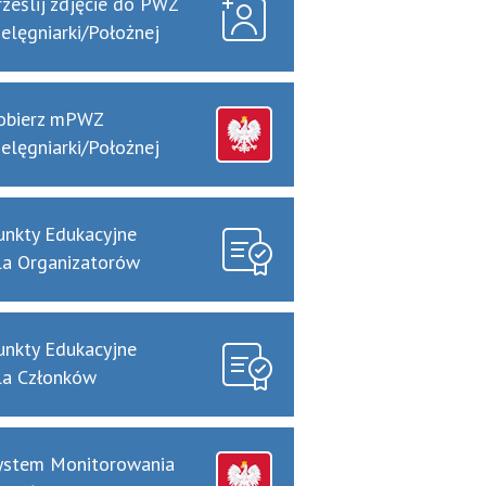
rześlij zdjęcie do PWZ
ielęgniarki/Położnej
obierz mPWZ
ielęgniarki/Położnej
unkty Edukacyjne
la Organizatorów
unkty Edukacyjne
la Członków
ystem Monitorowania