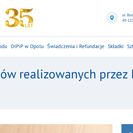
ul. Bu
45-12
odu
OIPiP w Opolu
Świadczenia i Refundacje
Składki
Sz
sów realizowanych przez 