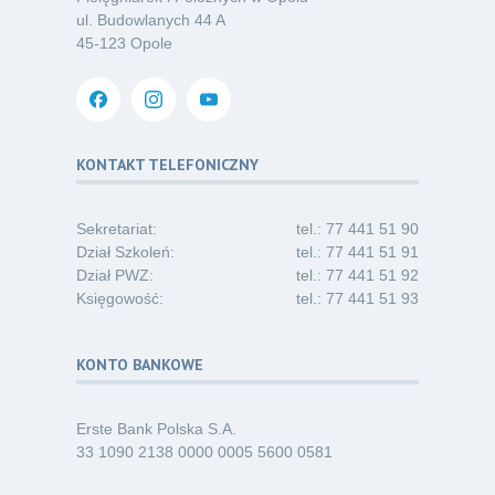
ul. Budowlanych 44 A
Oferta pracy – pielęgniarka/pielęgniarz
03
45-123 Opole
w opiece długoterminowej (Nysa)
07.26
Kategoria:
Ogłoszenia
Dni Otwarte dla studentów
30
i absolwentów pielęgniarstwa
KONTAKT TELEFONICZNY
06.26
Kategoria:
Komunikaty
Sekretariat:
tel.: 77 441 51 90
Dział Szkoleń:
tel.: 77 441 51 91
Dział PWZ:
tel.: 77 441 51 92
Księgowość:
tel.: 77 441 51 93
KONTO BANKOWE
Erste Bank Polska S.A.
33 1090 2138 0000 0005 5600 0581