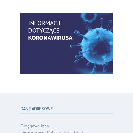
Bezpłatny webinar: Od wytycznych do
14
praktyki – aktualny konsensus ekspertów
07.26
w dostępie naczyniowym
Kategoria:
Szkolenia
Zaproszenie na Ogólnopolską
06
Konferencję Naukową „Terminologia
07.26
w pielęgniarstwie – komunikacja,
standaryzacja, praktyka”
Kategoria:
Konferencje
Bez strachu, z wiedzą – jak położna
06
może inspirować kobiety do świadomej
07.26
ochrony przed KZM?
Kategoria:
Podcasty
DANE ADRESOWE
Poza sezonem, poza schematem –
06
o nowym spojrzeniu na profilaktykę
07.26
chorób odkleszczowych
Okręgowa Izba
Kategoria:
Podcasty
Pielęgniarek i Położnych w Opolu