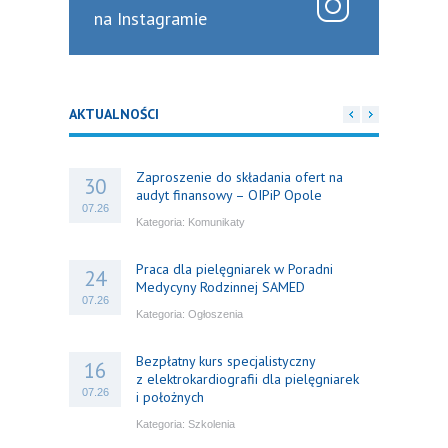
na Instagramie
AKTUALNOŚCI
Zaproszenie do składania ofert na
30
audyt finansowy – OIPiP Opole
07.26
Kategoria:
Komunikaty
Praca dla pielęgniarek w Poradni
24
Medycyny Rodzinnej SAMED
07.26
Kategoria:
Ogłoszenia
Bezpłatny kurs specjalistyczny
16
z elektrokardiografii dla pielęgniarek
07.26
i położnych
Kategoria:
Szkolenia