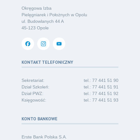
07.26
chorób odkleszczowych
Okręgowa Izba
Kategoria:
Podcasty
Pielęgniarek i Położnych w Opolu
ul. Budowlanych 44 A
Oferta pracy – pielęgniarka/pielęgniarz
03
45-123 Opole
w opiece długoterminowej (Nysa)
07.26
Kategoria:
Ogłoszenia
Dni Otwarte dla studentów
30
i absolwentów pielęgniarstwa
KONTAKT TELEFONICZNY
06.26
Kategoria:
Komunikaty
Sekretariat:
tel.: 77 441 51 90
Dział Szkoleń:
tel.: 77 441 51 91
Dział PWZ:
tel.: 77 441 51 92
Księgowość:
tel.: 77 441 51 93
KONTO BANKOWE
Erste Bank Polska S.A.