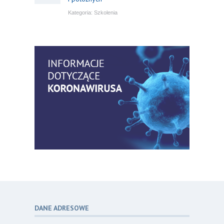
Kategoria:
Szkolenia
Bezpłatny webinar: Od wytycznych do
14
praktyki – aktualny konsensus ekspertów
07.26
w dostępie naczyniowym
Kategoria:
Szkolenia
Zaproszenie na Ogólnopolską
06
Konferencję Naukową „Terminologia
07.26
w pielęgniarstwie – komunikacja,
standaryzacja, praktyka”
Kategoria:
Konferencje
Bez strachu, z wiedzą – jak położna
06
może inspirować kobiety do świadomej
07.26
ochrony przed KZM?
Kategoria:
Podcasty
DANE ADRESOWE
Poza sezonem, poza schematem –
06
o nowym spojrzeniu na profilaktykę