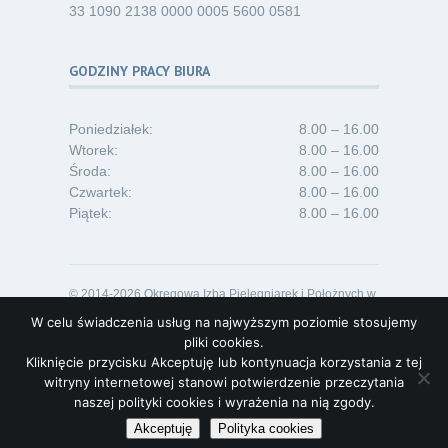
33 1090 2138 0000 0005 5600 0581
GODZINY PRACY BIURA
Poniedziałek:
8.00 – 16.00
Wtorek:
8.00 – 16.00
Środa:
8.00 – 16.00
Czwartek:
8.00 – 16.00
Piątek:
8.00 – 16.00
© 2014-2026 Okręgowa Izba Pielęgniarek i Położnych w
Opolu
W celu świadczenia usług na najwyższym poziomie stosujemy
Projekt i realizacja:
Lideon.pl
pliki cookies.
Kliknięcie przycisku Akceptuję lub kontynuacja korzystania z tej
witryny internetowej stanowi potwierdzenie przeczytania
naszej polityki cookies i wyrażenia na nią zgody.
Akceptuję
Polityka cookies