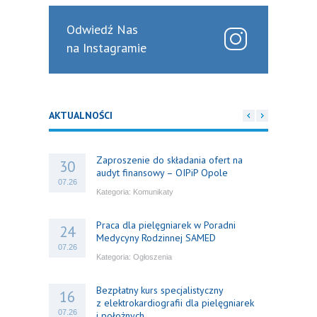
Odwiedź Nas
na Instagramie
AKTUALNOŚCI
Zaproszenie do składania ofert na
30
audyt finansowy – OIPiP Opole
07.26
Kategoria:
Komunikaty
Praca dla pielęgniarek w Poradni
24
Medycyny Rodzinnej SAMED
07.26
Kategoria:
Ogłoszenia
Bezpłatny kurs specjalistyczny
16
z elektrokardiografii dla pielęgniarek
07.26
i położnych