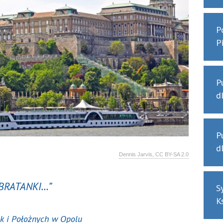
P
P
P
d
P
d
Dennis Jarvis, CC BY-SA 2.0
BRATANKI…”
S
K
ek i Położnych w Opolu