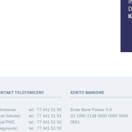
06
07.2
06
07.2
ONTAKT TELEFONICZNY
KONTO BANKOWE
06
07.2
kretariat:
tel.: 77 441 51 90
Erste Bank Polska S.A.
iał Szkoleń:
tel.: 77 441 51 91
33 1090 2138 0000 0005 5600
iał PWZ:
tel.: 77 441 51 92
0581
ięgowość:
tel.: 77 441 51 93
03