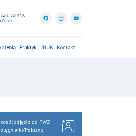
dowlanych 44 A
3 Opole
kolenia
Praktyki
IBUK
Kontakt
rześlij zdjęcie do PWZ
ielęgniarki/Położnej