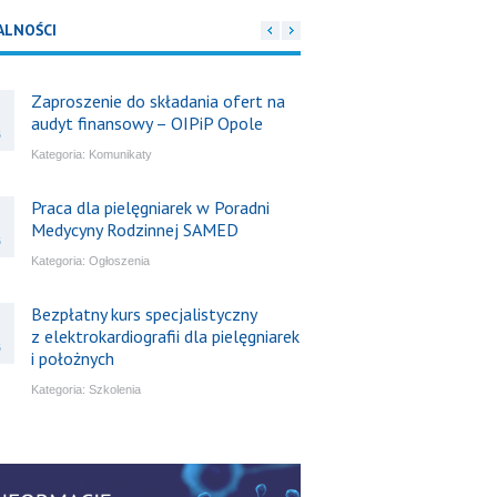
ALNOŚCI
Zaproszenie do składania ofert na
audyt finansowy – OIPiP Opole
6
Kategoria:
Komunikaty
Praca dla pielęgniarek w Poradni
Medycyny Rodzinnej SAMED
6
Kategoria:
Ogłoszenia
Bezpłatny kurs specjalistyczny
z elektrokardiografii dla pielęgniarek
6
i położnych
Kategoria:
Szkolenia
Bezpłatny webinar: Od wytycznych
do praktyki – aktualny konsensus
6
ekspertów w dostępie naczyniowym