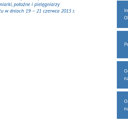
iarki, położne i pielęgniarzy
I
u w dniach 19 – 21 czerwca 2015 r.
O
P
O
n
O
n