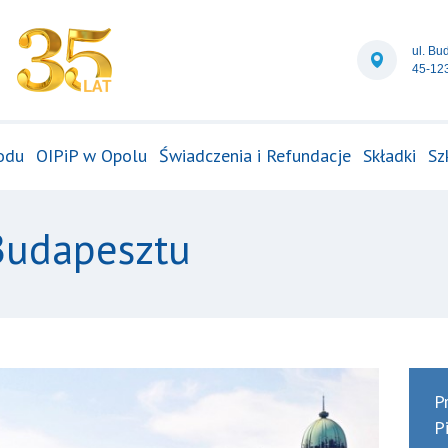
ul. Bu
45-12
odu
OIPiP w Opolu
Świadczenia i Refundacje
Składki
Sz
Budapesztu
P
P