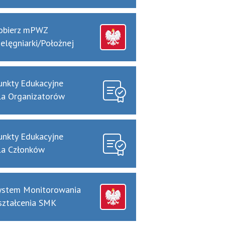
obierz mPWZ
ielęgniarki/Położnej
unkty Edukacyjne
la Organizatorów
unkty Edukacyjne
la Członków
ystem Monitorowania
ształcenia SMK