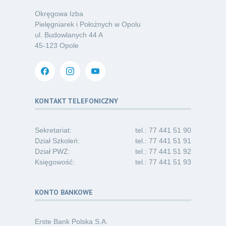
07.26
chorób odkleszczowych
Okręgowa Izba
Kategoria:
Podcasty
Pielęgniarek i Położnych w Opolu
ul. Budowlanych 44 A
Oferta pracy – pielęgniarka/pielęgniarz
03
45-123 Opole
w opiece długoterminowej (Nysa)
07.26
Kategoria:
Ogłoszenia
Dni Otwarte dla studentów
30
i absolwentów pielęgniarstwa
KONTAKT TELEFONICZNY
06.26
Kategoria:
Komunikaty
Sekretariat:
tel.: 77 441 51 90
Dział Szkoleń:
tel.: 77 441 51 91
Dział PWZ:
tel.: 77 441 51 92
Księgowość:
tel.: 77 441 51 93
KONTO BANKOWE
Erste Bank Polska S.A.