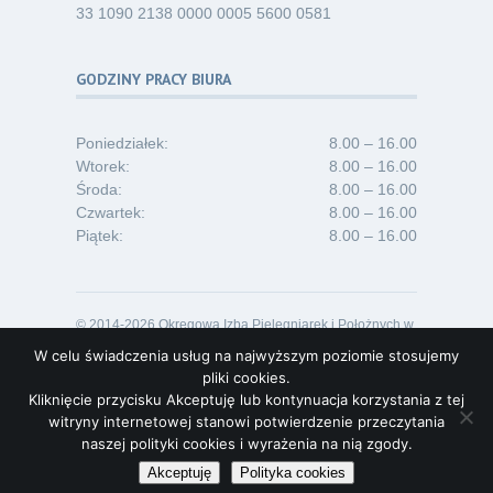
33 1090 2138 0000 0005 5600 0581
GODZINY PRACY BIURA
Poniedziałek:
8.00 – 16.00
Wtorek:
8.00 – 16.00
Środa:
8.00 – 16.00
Czwartek:
8.00 – 16.00
Piątek:
8.00 – 16.00
© 2014-2026 Okręgowa Izba Pielęgniarek i Położnych w
Opolu
W celu świadczenia usług na najwyższym poziomie stosujemy
Projekt i realizacja:
Lideon.pl
pliki cookies.
Kliknięcie przycisku Akceptuję lub kontynuacja korzystania z tej
witryny internetowej stanowi potwierdzenie przeczytania
naszej polityki cookies i wyrażenia na nią zgody.
Akceptuję
Polityka cookies