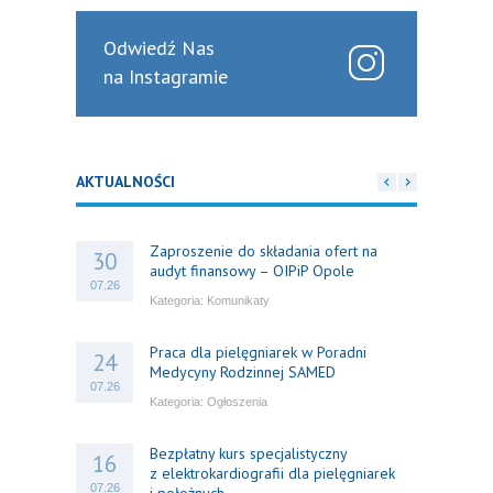
Odwiedź Nas
na Instagramie
AKTUALNOŚCI
Zaproszenie do składania ofert na
30
audyt finansowy – OIPiP Opole
07.26
Kategoria:
Komunikaty
Praca dla pielęgniarek w Poradni
24
Medycyny Rodzinnej SAMED
07.26
Kategoria:
Ogłoszenia
Bezpłatny kurs specjalistyczny
16
z elektrokardiografii dla pielęgniarek
07.26
i położnych