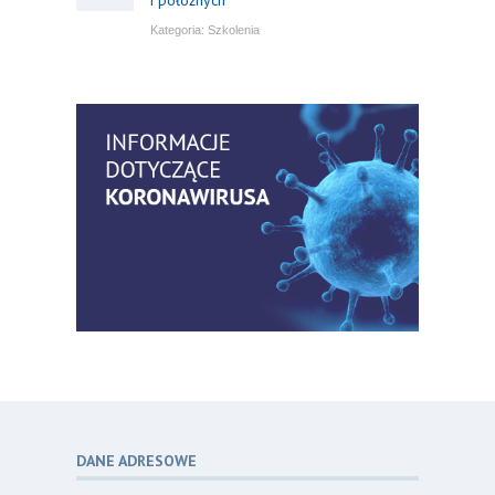
Kategoria:
Szkolenia
Bezpłatny webinar: Od wytycznych do
14
praktyki – aktualny konsensus ekspertów
07.26
w dostępie naczyniowym
Kategoria:
Szkolenia
Zaproszenie na Ogólnopolską
06
Konferencję Naukową „Terminologia
07.26
w pielęgniarstwie – komunikacja,
standaryzacja, praktyka”
Kategoria:
Konferencje
Bez strachu, z wiedzą – jak położna
06
może inspirować kobiety do świadomej
07.26
ochrony przed KZM?
Kategoria:
Podcasty
DANE ADRESOWE
Poza sezonem, poza schematem –
06
o nowym spojrzeniu na profilaktykę