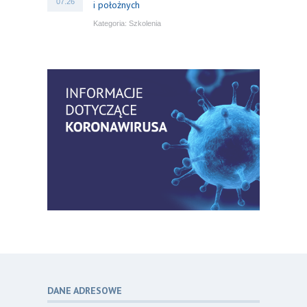
07.26
i położnych
Kategoria:
Szkolenia
Bezpłatny webinar: Od wytycznych do
14
praktyki – aktualny konsensus ekspertów
07.26
w dostępie naczyniowym
Kategoria:
Szkolenia
Zaproszenie na Ogólnopolską
06
Konferencję Naukową „Terminologia
07.26
w pielęgniarstwie – komunikacja,
standaryzacja, praktyka”
Kategoria:
Konferencje
Bez strachu, z wiedzą – jak położna
06
może inspirować kobiety do świadomej
07.26
ochrony przed KZM?
Kategoria:
Podcasty
DANE ADRESOWE
Poza sezonem, poza schematem –
06
o nowym spojrzeniu na profilaktykę