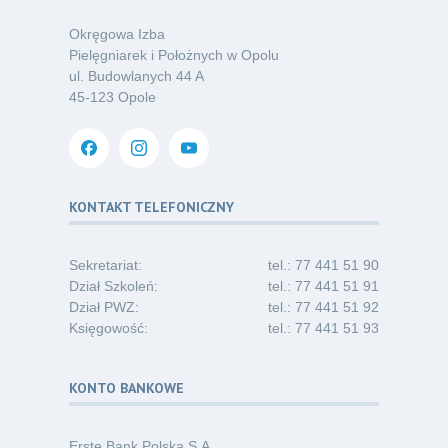
07.26
chorób odkleszczowych
Okręgowa Izba
Kategoria:
Podcasty
Pielęgniarek i Położnych w Opolu
ul. Budowlanych 44 A
Oferta pracy – pielęgniarka/pielęgniarz
03
45-123 Opole
w opiece długoterminowej (Nysa)
07.26
Kategoria:
Ogłoszenia
Dni Otwarte dla studentów
30
i absolwentów pielęgniarstwa
KONTAKT TELEFONICZNY
06.26
Kategoria:
Komunikaty
Sekretariat:
tel.: 77 441 51 90
Dział Szkoleń:
tel.: 77 441 51 91
Dział PWZ:
tel.: 77 441 51 92
Księgowość:
tel.: 77 441 51 93
KONTO BANKOWE
Erste Bank Polska S.A.