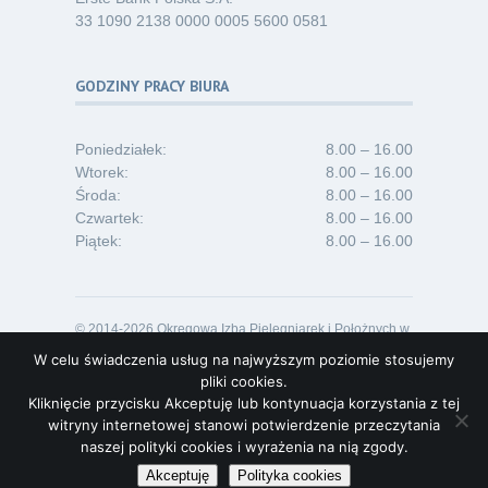
33 1090 2138 0000 0005 5600 0581
GODZINY PRACY BIURA
Poniedziałek:
8.00 – 16.00
Wtorek:
8.00 – 16.00
Środa:
8.00 – 16.00
Czwartek:
8.00 – 16.00
Piątek:
8.00 – 16.00
© 2014-2026 Okręgowa Izba Pielęgniarek i Położnych w
Opolu
W celu świadczenia usług na najwyższym poziomie stosujemy
Projekt i realizacja:
Lideon.pl
pliki cookies.
Kliknięcie przycisku Akceptuję lub kontynuacja korzystania z tej
witryny internetowej stanowi potwierdzenie przeczytania
naszej polityki cookies i wyrażenia na nią zgody.
Akceptuję
Polityka cookies