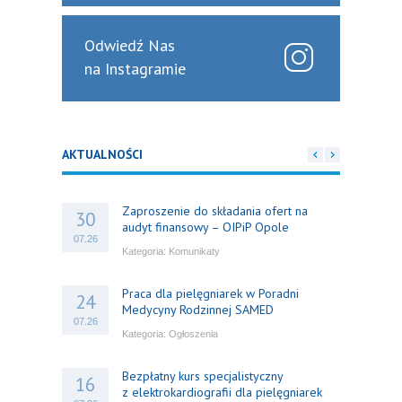
Odwiedź Nas
na Instagramie
AKTUALNOŚCI
Zaproszenie do składania ofert na
30
audyt finansowy – OIPiP Opole
07.26
Kategoria:
Komunikaty
Praca dla pielęgniarek w Poradni
24
Medycyny Rodzinnej SAMED
07.26
Kategoria:
Ogłoszenia
Bezpłatny kurs specjalistyczny
16
z elektrokardiografii dla pielęgniarek