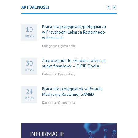
AKTUALNOŚCI
Praca dla pielęgniarki/pielęgniarza
10
w Przychodni Lekarza Rodzinnego
08.26
w Branicach
Kategoria:
Ogłoszenia
Zaproszenie do składania ofert na
30
audyt finansowy – OIPiP Opole
07.26
Kategoria:
Komunikaty
Praca dla pielęgniarek w Poradni
24
Medycyny Rodzinnej SAMED
07.26
Kategoria:
Ogłoszenia
Bezpłatny kurs specjalistyczny
16
z elektrokardiografii dla pielęgniarek
07.26
i położnych
Kategoria:
Szkolenia