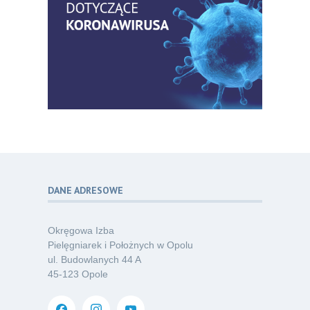
Bezpłatny webinar: Od wytycznych do
14
praktyki – aktualny konsensus ekspertów
07.26
w dostępie naczyniowym
Kategoria:
Szkolenia
Zaproszenie na Ogólnopolską
06
Konferencję Naukową „Terminologia
07.26
w pielęgniarstwie – komunikacja,
standaryzacja, praktyka”
Kategoria:
Konferencje
DANE ADRESOWE
Bez strachu, z wiedzą – jak położna
06
może inspirować kobiety do świadomej
07.26
ochrony przed KZM?
Okręgowa Izba
Kategoria:
Podcasty
Pielęgniarek i Położnych w Opolu
ul. Budowlanych 44 A
Poza sezonem, poza schematem –
06
45-123 Opole
o nowym spojrzeniu na profilaktykę
07.26
chorób odkleszczowych