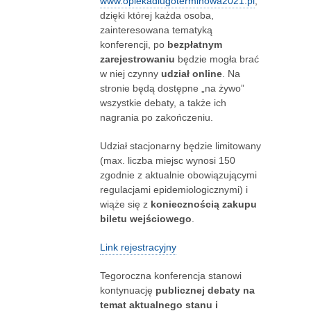
www.opiekadlugoterminowa2021.pl
,
dzięki której każda osoba,
zainteresowana tematyką
konferencji, po
bezpłatnym
zarejestrowaniu
będzie mogła brać
w niej czynny
udział online
. Na
stronie będą dostępne „na żywo”
wszystkie debaty, a także ich
nagrania po zakończeniu.
Udział stacjonarny będzie limitowany
(max. liczba miejsc wynosi 150
zgodnie z aktualnie obowiązującymi
regulacjami epidemiologicznymi) i
wiąże się z
koniecznością zakupu
biletu wejściowego
.
Link rejestracyjny
Tegoroczna konferencja stanowi
kontynuację
publicznej debaty na
temat aktualnego stanu i