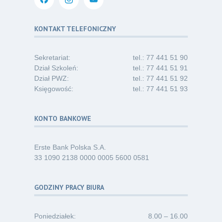
Kategoria:
Podcasty
Oferta pracy – pielęgniarka/pielęgniarz
03
KONTAKT TELEFONICZNY
w opiece długoterminowej (Nysa)
07.26
Kategoria:
Ogłoszenia
Sekretariat:
tel.: 77 441 51 90
Dział Szkoleń:
tel.: 77 441 51 91
Dział PWZ:
tel.: 77 441 51 92
Księgowość:
tel.: 77 441 51 93
KONTO BANKOWE
Erste Bank Polska S.A.
33 1090 2138 0000 0005 5600 0581
GODZINY PRACY BIURA
Poniedziałek:
8.00 – 16.00