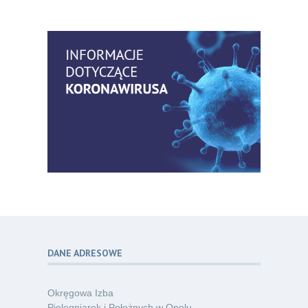
Bezpłatny webinar: Od wytycznych do
14
praktyki – aktualny konsensus ekspertów
07.26
w dostępie naczyniowym
Kategoria:
Szkolenia
Zaproszenie na Ogólnopolską
06
Konferencję Naukową „Terminologia
07.26
w pielęgniarstwie – komunikacja,
standaryzacja, praktyka”
Kategoria:
Konferencje
Bez strachu, z wiedzą – jak położna
06
może inspirować kobiety do świadomej
07.26
ochrony przed KZM?
Kategoria:
Podcasty
DANE ADRESOWE
Poza sezonem, poza schematem –
06
o nowym spojrzeniu na profilaktykę
07.26
chorób odkleszczowych
Okręgowa Izba
Kategoria:
Podcasty
Pielęgniarek i Położnych w Opolu