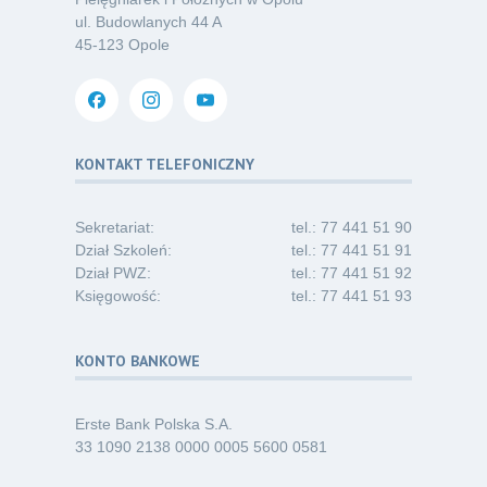
ul. Budowlanych 44 A
Oferta pracy – pielęgniarka/pielęgniarz
03
45-123 Opole
w opiece długoterminowej (Nysa)
07.26
Kategoria:
Ogłoszenia
Dni Otwarte dla studentów
30
i absolwentów pielęgniarstwa
KONTAKT TELEFONICZNY
06.26
Kategoria:
Komunikaty
Sekretariat:
tel.: 77 441 51 90
Dział Szkoleń:
tel.: 77 441 51 91
Dział PWZ:
tel.: 77 441 51 92
Księgowość:
tel.: 77 441 51 93
KONTO BANKOWE
Erste Bank Polska S.A.
33 1090 2138 0000 0005 5600 0581