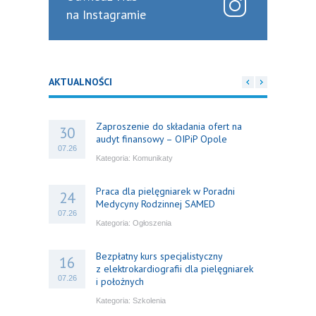
na Instagramie
AKTUALNOŚCI
Zaproszenie do składania ofert na
30
audyt finansowy – OIPiP Opole
07.26
Kategoria:
Komunikaty
Praca dla pielęgniarek w Poradni
24
Medycyny Rodzinnej SAMED
07.26
Kategoria:
Ogłoszenia
Bezpłatny kurs specjalistyczny
16
z elektrokardiografii dla pielęgniarek
07.26
i położnych
Kategoria:
Szkolenia