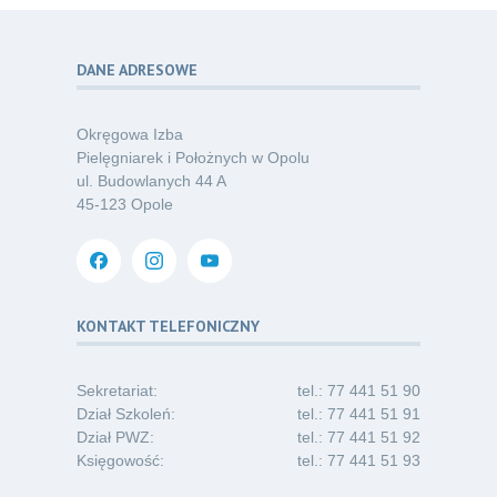
Kategoria:
Podcasty
DANE ADRESOWE
Poza sezonem, poza schematem –
06
o nowym spojrzeniu na profilaktykę
07.26
chorób odkleszczowych
Okręgowa Izba
Kategoria:
Podcasty
Pielęgniarek i Położnych w Opolu
ul. Budowlanych 44 A
Oferta pracy – pielęgniarka/pielęgniarz
03
45-123 Opole
w opiece długoterminowej (Nysa)
07.26
Kategoria:
Ogłoszenia
Dni Otwarte dla studentów
30
i absolwentów pielęgniarstwa
KONTAKT TELEFONICZNY
06.26
Kategoria:
Komunikaty
Sekretariat:
tel.: 77 441 51 90
Dział Szkoleń:
tel.: 77 441 51 91
Dział PWZ:
tel.: 77 441 51 92
Księgowość:
tel.: 77 441 51 93