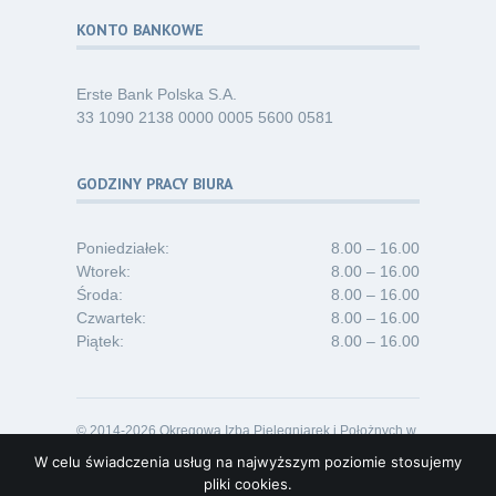
KONTO BANKOWE
Erste Bank Polska S.A.
33 1090 2138 0000 0005 5600 0581
GODZINY PRACY BIURA
Poniedziałek:
8.00 – 16.00
Wtorek:
8.00 – 16.00
Środa:
8.00 – 16.00
Czwartek:
8.00 – 16.00
Piątek:
8.00 – 16.00
© 2014-2026 Okręgowa Izba Pielęgniarek i Położnych w
Opolu
W celu świadczenia usług na najwyższym poziomie stosujemy
Projekt i realizacja:
Lideon.pl
pliki cookies.