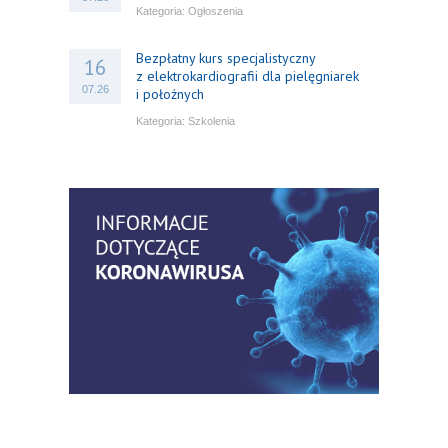
Kategoria:
Ogłoszenia
Bezpłatny kurs specjalistyczny
16
z elektrokardiografii dla pielęgniarek
07.26
i położnych
Kategoria:
Szkolenia
Bezpłatny webinar: Od wytycznych do
14
praktyki – aktualny konsensus ekspertów
07.26
w dostępie naczyniowym
Kategoria:
Szkolenia
Zaproszenie na Ogólnopolską
06
Konferencję Naukową „Terminologia
07.26
w pielęgniarstwie – komunikacja,
standaryzacja, praktyka”
Kategoria:
Konferencje
Bez strachu, z wiedzą – jak położna
06
może inspirować kobiety do świadomej
07.26
ochrony przed KZM?