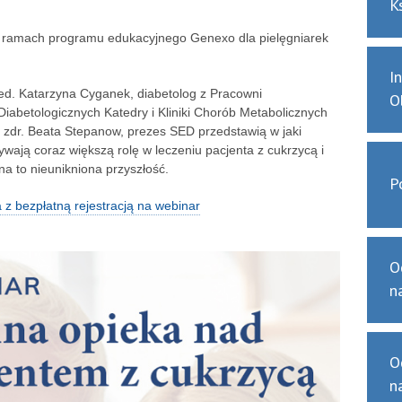
K
 w ramach programu edukacyjnego Genexo dla pielęgniarek
I
ed. Katarzyna Cyganek, diabetolog z Pracowni
O
abetologicznych Katedry i Kliniki Chorób Metabolicznych
 zdr. Beata Stepanow, prezes SED przedstawią w jaki
wają coraz większą rolę w leczeniu pacjenta z cukrzycą i
a to nieunikniona przyszłość.
P
 z bezpłatną rejestracją na webinar
O
n
O
n