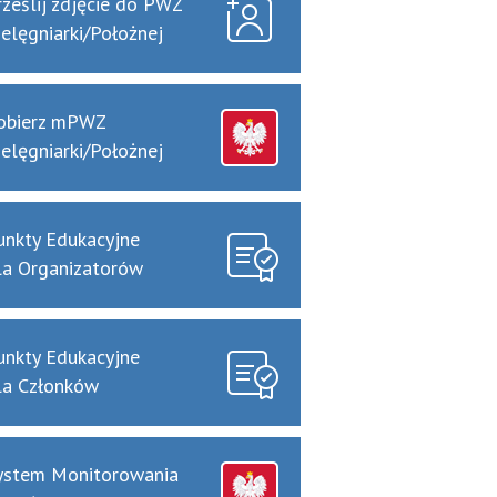
rześlij zdjęcie do PWZ
ielęgniarki/Położnej
obierz mPWZ
ielęgniarki/Położnej
unkty Edukacyjne
la Organizatorów
unkty Edukacyjne
la Członków
ystem Monitorowania