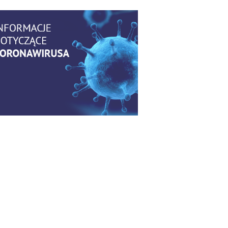
Bezpłatny webinar: Od wytycznych
do praktyki – aktualny konsensus
6
ekspertów w dostępie naczyniowym
Kategoria:
Szkolenia
Zaproszenie na Ogólnopolską
Konferencję Naukową „Terminologia
6
w pielęgniarstwie – komunikacja,
standaryzacja, praktyka”
Kategoria:
Konferencje
Bez strachu, z wiedzą – jak położna
może inspirować kobiety do
6
świadomej ochrony przed KZM?
Kategoria:
Podcasty
Poza sezonem, poza schematem –
o nowym spojrzeniu na profilaktykę
6
chorób odkleszczowych
Kategoria:
Podcasty