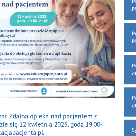
P
P
P
P
P
d
P
d
ar Zdalna opieka nad pacjentem z
zie się 12 kwietnia 2023, godz. 19.00-
S
acjapacjenta.pl.