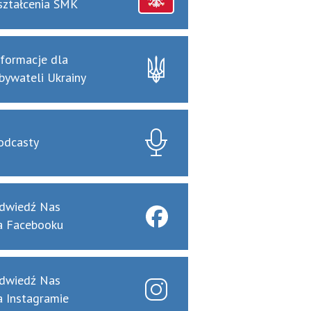
ształcenia SMK
nformacje dla
bywateli Ukrainy
odcasty
dwiedź Nas
a Facebooku
dwiedź Nas
a Instagramie