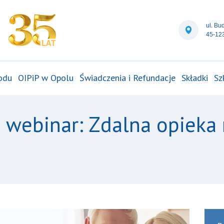
ul. Bu
45-12
odu
OIPiP w Opolu
Świadczenia i Refundacje
Składki
Sz
 webinar: Zdalna opieka