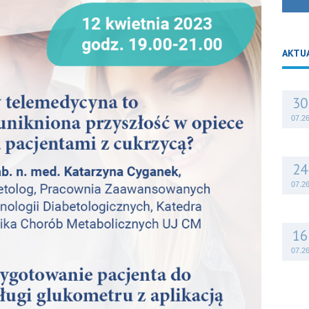
AKTU
30
07.2
24
07.2
16
07.2